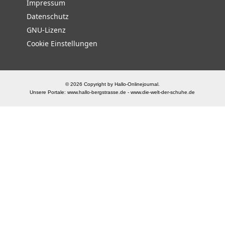
Impressum
Datenschutz
GNU-Lizenz
Cookie Einstellungen
© 2026 Copyright by Hallo-Onlinejournal.
Unsere Portale:
www.hallo-bergstrasse.de
-
www.die-welt-der-schuhe.de