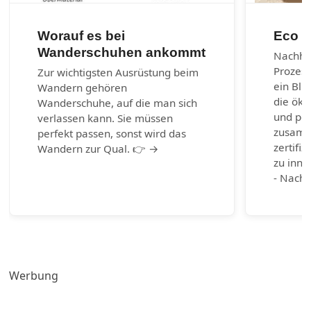
Worauf es bei
Eco m
Wanderschuhen ankommt
Nachhal
Prozes
Zur wichtigsten Ausrüstung beim
ein Bli
Wandern gehören
die öko
Wanderschuhe, auf die man sich
und per
verlassen kann. Sie müssen
zusamm
perfekt passen, sonst wird das
zertifiz
Wandern zur Qual. 👉 →
zu inno
- Nachh
Werbung