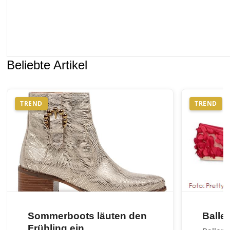
Beliebte Artikel
TREND
TREND
Sommerboots läuten den
Balle
Frühling ein