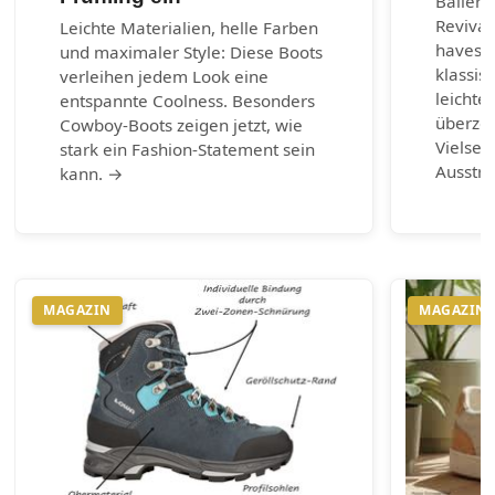
Balleri
Revival
Leichte Materialien, helle Farben
haves d
und maximaler Style: Diese Boots
klassis
verleihen jedem Look eine
leichte
entspannte Coolness. Besonders
überzeu
Cowboy-Boots zeigen jetzt, wie
Vielsei
stark ein Fashion-Statement sein
Ausstr
kann. →
MAGAZIN
MAGAZIN