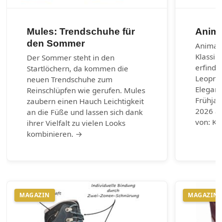
Mules: Trendschuhe für
Anima
den Sommer
Animal-
Klassik
Der Sommer steht in den
erfinde
Startlöchern, da kommen die
Leoprin
neuen Trendschuhe zum
Eleganz
Reinschlüpfen wie gerufen. Mules
Frühja
zaubern einen Hauch Leichtigkeit
2026 au
an die Füße und lassen sich dank
von: Ku
ihrer Vielfalt zu vielen Looks
kombinieren. →
MAGAZIN
MAGAZIN