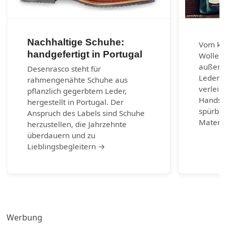
Nachhaltige Schuhe:
Vom kla
handgefertigt in Portugal
Wolle u
außerg
Desenrasco steht für
Lederar
rahmengenähte Schuhe aus
verleih
pflanzlich gegerbtem Leder,
Handsch
hergestellt in Portugal. Der
spürbar
Anspruch des Labels sind Schuhe
Materia
herzustellen, die Jahrzehnte
überdauern und zu
Lieblingsbegleitern →
Werbung