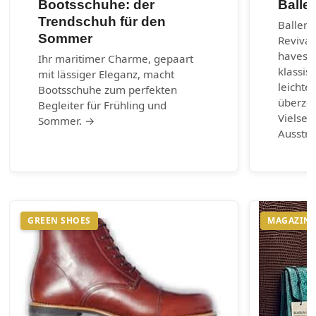
Bootsschuhe: der
Balle
Trendschuh für den
Balleri
Sommer
Revival
haves d
Ihr maritimer Charme, gepaart
klassis
mit lässiger Eleganz, macht
leichte
Bootsschuhe zum perfekten
überzeu
Begleiter für Frühling und
Vielsei
Sommer. →
Ausstr
GREEN SHOES
MAGAZIN