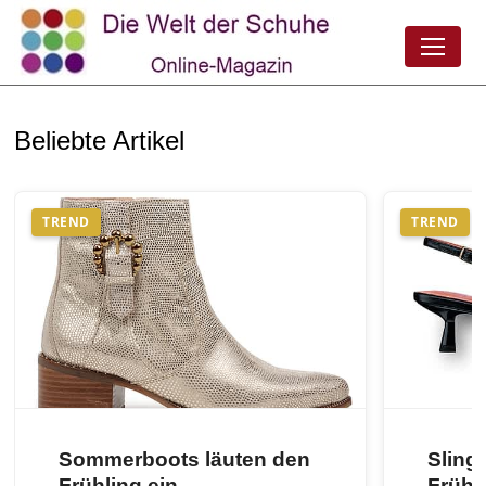
Beliebte Artikel
TREND
TREND
Sommerboots läuten den
Sling
Frühling ein
Frühj