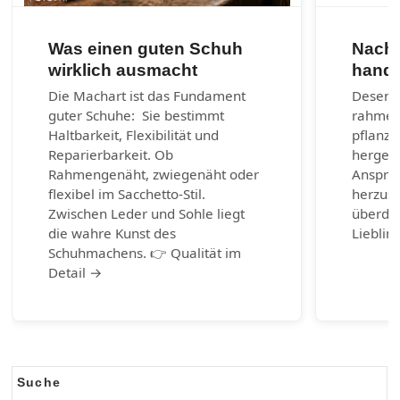
Was einen guten Schuh
Nachh
wirklich ausmacht
handg
Die Machart ist das Fundament
Desenra
guter Schuhe: Sie bestimmt
rahmen
Haltbarkeit, Flexibilität und
pflanzl
Reparierbarkeit. Ob
hergest
Rahmengenäht, zwiegenäht oder
Anspruc
flexibel im Sacchetto-Stil.
herzust
Zwischen Leder und Sohle liegt
überda
die wahre Kunst des
Lieblin
Schuhmachens. 👉 Qualität im
Detail →
Suche