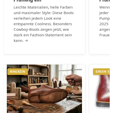
Leichte Materialien, helle Farben
Wenn es
und maximaler Style: Diese Boots
jeder G
verleihen jedem Look eine
Pumps.
entspannte Coolness. Besonders
2025 si
Cowboy-Boots zeigen jetzt, wie
angesag
stark ein Fashion-Statement sein
Frauen 
kann. →
MAGAZIN
GREEN SH