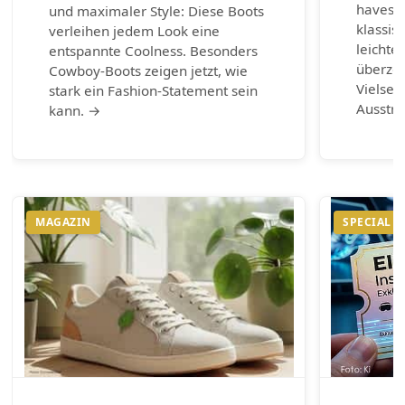
haves d
und maximaler Style: Diese Boots
klassis
verleihen jedem Look eine
leichte
entspannte Coolness. Besonders
überzeu
Cowboy-Boots zeigen jetzt, wie
Vielsei
stark ein Fashion-Statement sein
Ausstr
kann. →
MAGAZIN
SPECIAL