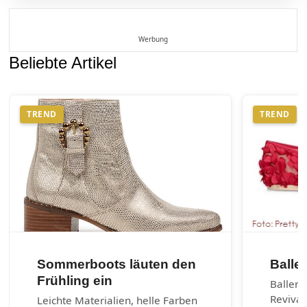
Werbung
Beliebte Artikel
TREND
TREND
Sommerboots läuten den
Balle
Frühling ein
Balleri
Revival
Leichte Materialien, helle Farben