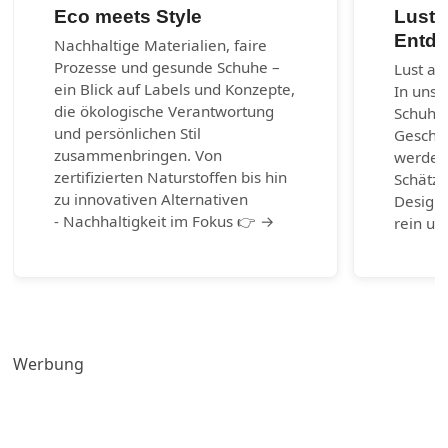
Eco meets Style
Lust 
Entde
Nachhaltige Materialien, faire
Prozesse und gesunde Schuhe –
Lust au
ein Blick auf Labels und Konzepte,
In unse
die ökologische Verantwortung
Schuhm
und persönlichen Stil
Geschic
zusammenbringen. Von
werden.
zertifizierten Naturstoffen bis hin
Schätze
zu innovativen Alternativen
Design-
- Nachhaltigkeit im Fokus 👉 →
rein un
Werbung