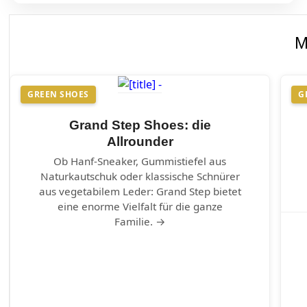
M
GREEN SHOES
G
Grand Step Shoes: die
Allrounder
Ob Hanf-Sneaker, Gummistiefel aus
Naturkautschuk oder klassische Schnürer
aus vegetabilem Leder: Grand Step bietet
eine enorme Vielfalt für die ganze
Familie. →