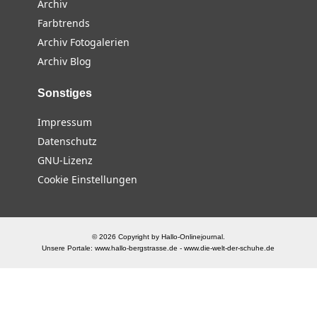
Archiv
Farbtrends
Archiv Fotogalerien
Archiv Blog
Sonstiges
Impressum
Datenschutz
GNU-Lizenz
Cookie Einstellungen
© 2026 Copyright by Hallo-Onlinejournal.
Unsere Portale:
www.hallo-bergstrasse.de
-
www.die-welt-der-schuhe.de