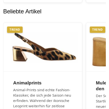
Beliebte Artikel
TREND
TREND
Animalprints
Mules
den 
Animal-Prints sind echte Fashion-
Klassiker, die sich jede Saison neu
Der So
erfinden. Während der ikonische
Startlö
Leoprint weiterhin für zeitlose
neuen 