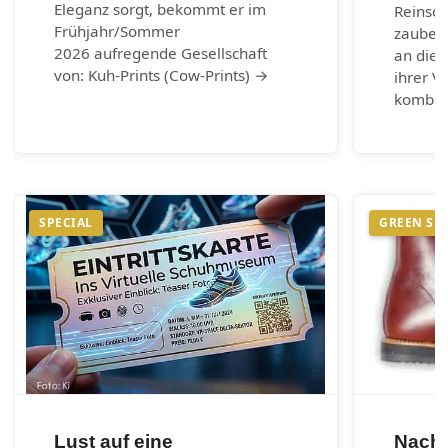
Eleganz sorgt, bekommt er im
Reinsch
Frühjahr/Sommer
zaubern
2026 aufregende Gesellschaft
an die 
von: Kuh-Prints (Cow-Prints) →
ihrer Vi
kombin
SPECIAL
GREEN SH
Lust auf eine
Nachh