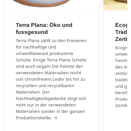
Terra Plana: Öko und
Ecogr
fussgesund
Tradi
Zertif
Terra Plana zählt zu den Pionieren
für nachhaltige und
Ecogree
umweltbewusst produzierte
umwelt
Schuhe. Einige Terra Plana Schuhe
Familie
sind auch vegan! Die Palette der
das ita
verwendeten Materialien reicht
zeitlos
von chromfreiem Leder bis hin zu
traditi
recycelten und recycelbaren
und geh
Materialien. Der
bereits
Nachhaltigkeitsgedanke zeigt sich
Produkt
nicht nur in der verwendeten
Zertifi
Materialien sonder in der ganzen
Produktionskette. →