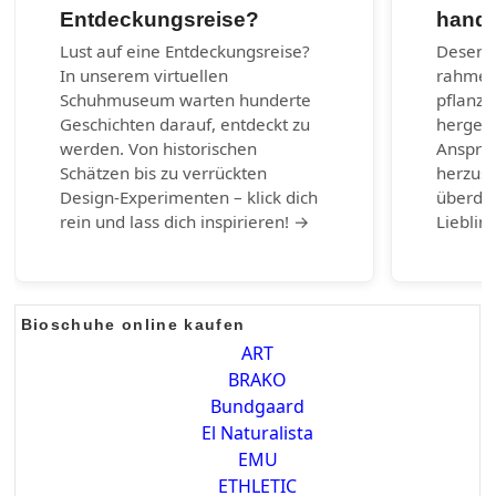
Entdeckungsreise?
handg
Lust auf eine Entdeckungsreise?
Desenra
In unserem virtuellen
rahmen
Schuhmuseum warten hunderte
pflanzl
Geschichten darauf, entdeckt zu
hergest
werden. Von historischen
Anspruc
Schätzen bis zu verrückten
herzust
Design-Experimenten – klick dich
überda
rein und lass dich inspirieren! →
Lieblin
Bioschuhe online kaufen
ART
BRAKO
Bundgaard
El Naturalista
EMU
ETHLETIC