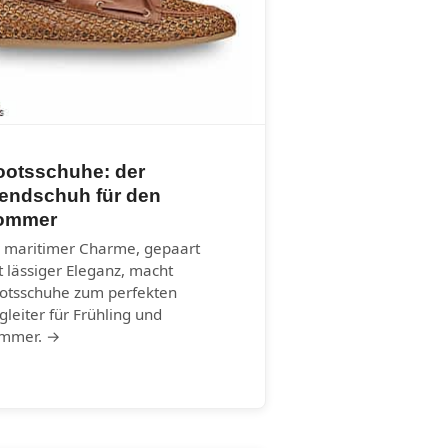
ootsschuhe: der
rendschuh für den
ommer
r maritimer Charme, gepaart
t lässiger Eleganz, macht
otsschuhe zum perfekten
gleiter für Frühling und
mmer. →