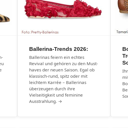
Ballerina-Trends 2026:
B
T
n-
Ballerinas feiern ein echtes
S
eu
Revival und gehören zu den Must-
e
haves der neuen Saison. Egal ob
Ih
klassisch-rund, spitz oder mit
mi
leichtem Karrée – Ballerinas
Bo
überzeugen durch ihre
Be
Vielseitigkeit und feminine
So
Ausstrahlung. →