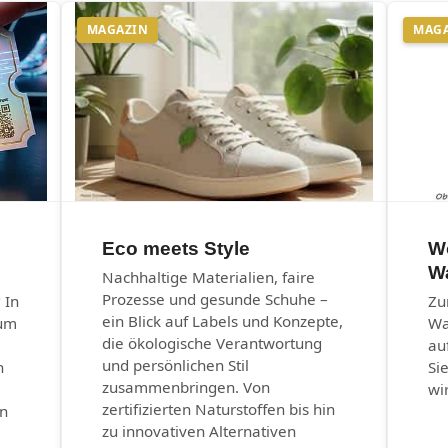
MAGAZIN
MAG
Eco meets Style
Wo
W
Nachhaltige Materialien, faire
Prozesse und gesunde Schuhe –
 In
Zu
ein Blick auf Labels und Konzepte,
eum
Wa
die ökologische Verantwortung
au
und persönlichen Stil
n
Si
zusammenbringen. Von
wi
zertifizierten Naturstoffen bis hin
en
zu innovativen Alternativen