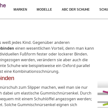
MARKEN
MODELLE
ABC DER SCHUHE
SCHU
as weiß jedes Kind. Gegenüber anderen
ebinden
einen wesentlichen Vorteil, denn man kann
dividuellen Fußform fester oder lockerer Binden.
eingezogen werden, verändern sie aber auch die
te Schuhe wie beispielsweise ein Oxford parallel
 ist eine Kombinationsschnürung.
binden
chnürschuh zum Slipper machen, weil man sie nur
ich dabei um elastische Gummischnürsenkel. Durch
e bequem mit einem Schuhlöffel angezogen werden;
et. Solche Gummischnürsenkel eignen sich