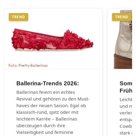
TREND
TREND
Ballerina-Trends 2026:
Somme
Frühl
Ballerinas feiern ein echtes
Revival und gehören zu den Must-
Leichte
haves der neuen Saison. Egal ob
und max
klassisch-rund, spitz oder mit
verleih
leichtem Karrée – Ballerinas
entspa
überzeugen durch ihre
Cowboy-
Vielseitigkeit und feminine
stark e