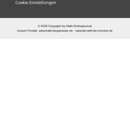
Cookie Einstellungen
© 2026 Copyright by Hallo-Onlinejournal.
Unsere Portale:
www.hallo-bergstrasse.de
-
www.die-welt-der-schuhe.de