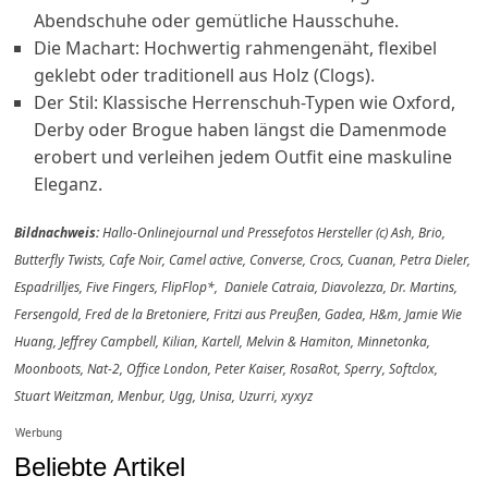
Abendschuhe oder gemütliche Hausschuhe.
Die Machart: Hochwertig rahmengenäht, flexibel
geklebt oder traditionell aus Holz (Clogs).
Der Stil: Klassische Herrenschuh-Typen wie Oxford,
Derby oder Brogue haben längst die Damenmode
erobert und verleihen jedem Outfit eine maskuline
Eleganz.
Bildnachweis:
Hallo-Onlinejournal und Pressefotos Hersteller (c) Ash, Brio,
Butterfly Twists, Cafe Noir, Camel active, Converse, Crocs, Cuanan, Petra Dieler,
Espadrilljes, Five Fingers, FlipFlop*, Daniele Catraia, Diavolezza, Dr. Martins,
Fersengold, Fred de la Bretoniere, Fritzi aus Preußen, Gadea, H&m, Jamie Wie
Huang, Jeffrey Campbell, Kilian, Kartell, Melvin & Hamiton, Minnetonka,
Moonboots, Nat-2, Office London, Peter Kaiser, RosaRot, Sperry, Softclox,
Stuart Weitzman, Menbur, Ugg, Unisa, Uzurri, xyxyz
Werbung
Beliebte Artikel