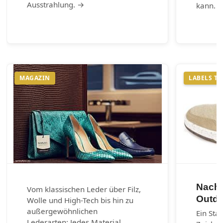
Ausstrahlung. →
kann. 
MAGAZIN
LABELS T
Nachh
Vom klassischen Leder über Filz,
Outdo
Wolle und High-Tech bis hin zu
außergewöhnlichen
Ein Sta
Lederarten: Jedes Material