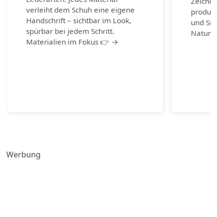
Zeichen
verleiht dem Schuh eine eigene
produzi
Handschrift – sichtbar im Look,
und Sn
spürbar bei jedem Schritt.
Naturm
Materialien im Fokus 👉 →
Werbung