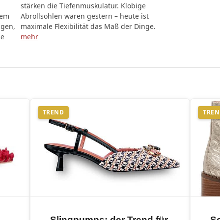
stärken die Tiefenmuskulatur. Klobige
dem
Abrollsohlen waren gestern – heute ist
igen,
maximale Flexibilität das Maß der Dinge.
de
mehr
TREND
TRE
Slingpumps: der Trend für
S