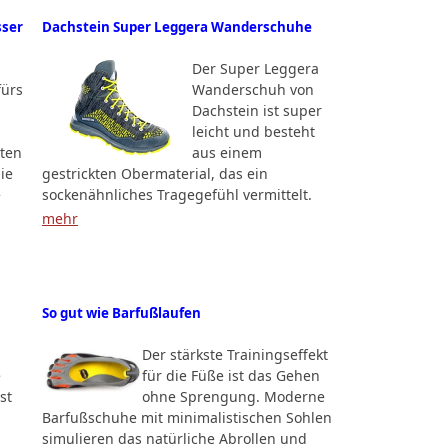
sser
Dachstein Super Leggera Wanderschuhe
Der Super Leggera
fürs
Wanderschuh von
Dachstein ist super
leicht und besteht
äten
aus einem
Sie
gestrickten Obermaterial, das ein
e
sockenähnliches Tragegefühl vermittelt.
mehr
So gut wie Barfußlaufen
Der stärkste Trainingseffekt
e
für die Füße ist das Gehen
st
ohne Sprengung. Moderne
Barfußschuhe mit minimalistischen Sohlen
simulieren das natürliche Abrollen und