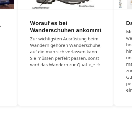
Worauf es bei
Da
,
Wanderschuhen ankommt
Mi
we
Zur wichtigsten Ausrüstung beim
ho
Wandern gehören Wanderschuhe,
hi
auf die man sich verlassen kann.
un
Sie müssen perfekt passen, sonst
ma
wird das Wandern zur Qual. 👉 →
zu
Gu
pe
ei