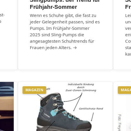
Frühjahr-Sommer
Fr
st-
Wenn es Schuhe gibt, die fast zu
Le
b
jeder Gelegenheit passen, sind es
un
Pumps. Im Frühjahr-Sommer
ve
2025 sind Sling-Pumps die
en
angesagtesten Schuhtrends für
Co
Frauen jeden Alters. →
st
ka
MAGAZIN
MAG