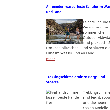
Allrounder: wasserfeste Schuhe im Wa
und Land
Leichte Schuhe 
Wasser und für
sommerliche
Outdoor-Aktivit
sind praktisch. 
trocknen blitzschnell und schützen di
Füße im Wasser und an Land.
mehr
Trekkingschirme erobern Berge und
Staedte
Trekkingschirm
sind leicht, robu
und die neuen,
coolen Modelle