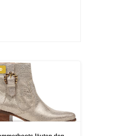
ND
ommerboots läuten den