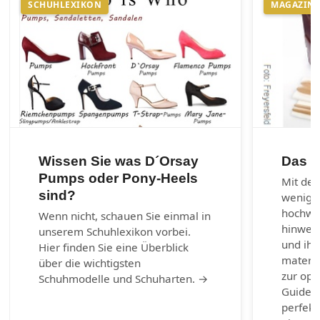
SCHUHLEXIKON
MAGAZIN
Wissen Sie was D´Orsay
Das 1
Pumps oder Pony-Heels
Mit den
sind?
wenig 
hochwer
Wenn nicht, schauen Sie einmal in
hinweg 
unserem Schuhlexikon vorbei.
und ihr
Hier finden Sie eine Überblick
materia
über die wichtigsten
zur opt
Schuhmodelle und Schuharten. →
Guide b
perfekt