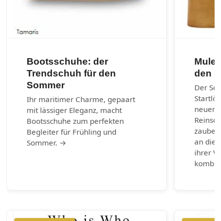
Bootsschuhe: der
Mules
Trendschuh für den
den 
Sommer
Der So
Startlö
Ihr maritimer Charme, gepaart
neuen 
mit lässiger Eleganz, macht
Reinsch
Bootsschuhe zum perfekten
zaubern
Begleiter für Frühling und
an die 
Sommer. →
ihrer Vi
kombin