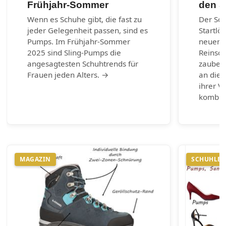
Frühjahr-Sommer
den 
Wenn es Schuhe gibt, die fast zu
Der So
jeder Gelegenheit passen, sind es
Startlö
Pumps. Im Frühjahr-Sommer
neuen 
2025 sind Sling-Pumps die
Reinsch
angesagtesten Schuhtrends für
zaubern
Frauen jeden Alters. →
an die 
ihrer Vi
kombin
MAGAZIN
SCHUHLEX