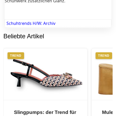
Schuhwerk zusätzlichen Glanz.
Schuhtrends H/W: Archiv
Beliebte Artikel
TREND
TREND
Slingpumps: der Trend für
Mules