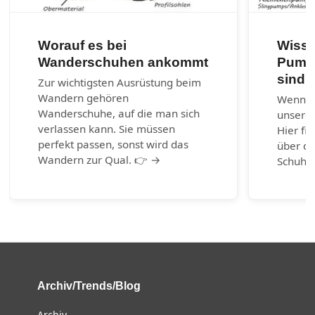
Worauf es bei
Wisse
Wanderschuhen ankommt
Pumps
sind?
Zur wichtigsten Ausrüstung beim
Wandern gehören
Wenn ni
Wanderschuhe, auf die man sich
unserem
verlassen kann. Sie müssen
Hier fi
perfekt passen, sonst wird das
über di
Wandern zur Qual. 👉 →
Schuhm
Archiv/Trends/Blog
Archiv