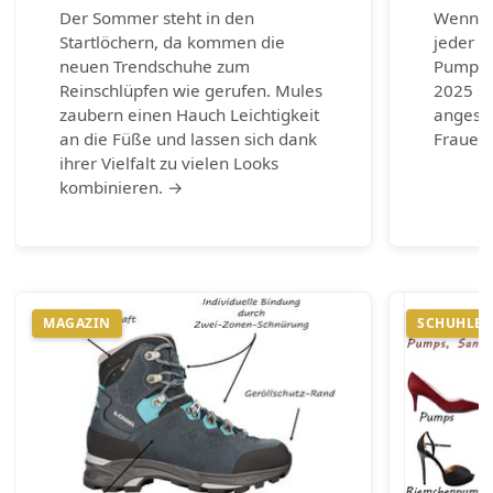
Der Sommer steht in den
Wenn es
Startlöchern, da kommen die
jeder G
neuen Trendschuhe zum
Pumps.
Reinschlüpfen wie gerufen. Mules
2025 si
zaubern einen Hauch Leichtigkeit
angesag
an die Füße und lassen sich dank
Frauen 
ihrer Vielfalt zu vielen Looks
kombinieren. →
MAGAZIN
SCHUHLEX