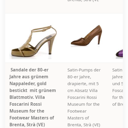
Sandale der 80-er
Satin-Pumps der
Satin P
Jahre aus grünem
80-er Jahre,
Jahre m
Nappaleder, gold
drapierte, mit 5
und 5 c
bestickt mit grünem
cm Absatz Villa
Foscari
Blattmotiv. Villa
Foscarini Rossi
for the
Foscarini Rossi
Museum for the
of Brent
Museum for the
Footwear
Footwear Masters of
Masters of
Brenta, Strà (VE)
Brenta, Strà (VE)