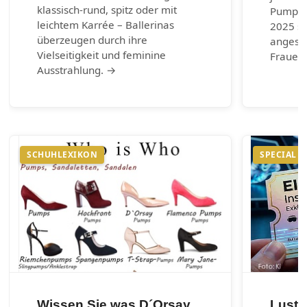
klassisch-rund, spitz oder mit
Pumps.
leichtem Karrée – Ballerinas
2025 si
überzeugen durch ihre
angesag
Vielseitigkeit und feminine
Frauen 
Ausstrahlung. →
SCHUHLEXIKON
SPECIAL
Wissen Sie was D´Orsay
Lust 