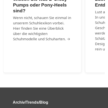
Pumps oder Pony-Heels
Entde
sind?
Lust au
In unse
Wenn nicht, schauen Sie einmal in
Schuhm
unserem Schuhlexikon vorbei.
Geschic
Hier finden Sie eine Überblick
werden.
über die wichtigsten
Schätze
Schuhmodelle und Schuharten. →
Design-
rein un
Archiv/Trends/Blog