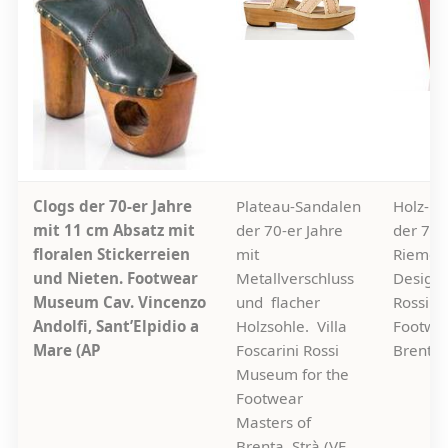
Clogs der 70-er Jahre
Plateau-Sandalen
Holz-Pl
mit 11 cm Absatz mit
der 70-er Jahre
der 70-
floralen Stickerreien
mit
Riemche
und Nieten. Footwear
Metallverschluss
Design. 
Museum Cav. Vincenzo
und flacher
Rossi M
Andolfi, Sant’Elpidio a
Holzsohle. Villa
Footwea
Mare (AP
Foscarini Rossi
Brenta, 
Museum for the
Footwear
Masters of
Brenta, Strà (VE