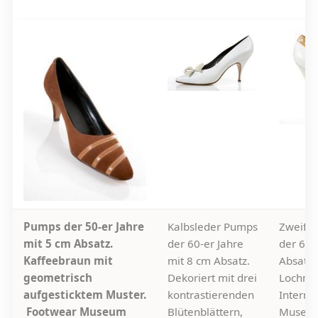
Pumps der 50-er Jahre
Kalbsleder Pumps
Zweifa
mit 5 cm Absatz.
der 60-er Jahre
der 60-
Kaffeebraun mit
mit 8 cm Absatz.
Absatz 
geometrisch
Dekoriert mit drei
Lochmus
aufgesticktem Muster.
kontrastierenden
Interna
Footwear Museum
Blütenblättern,
Museum 