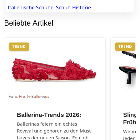
Italienische Schuhe
,
Schuh-Historie
Beliebte Artikel
TREND
TREND
Ballerina-Trends 2026:
Sling
Frühj
Ballerinas feiern ein echtes
Revival und gehören zu den Must-
Wenn es
haves der neuen Saison. Egal ob
jeder G