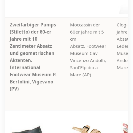
Zweifarbiger Pumps
Moccassin der
Clog-Sa
(Stiletto) der 60-er
60er Jahre mit 5
Jahre m
Jahre mit 10
cm
Absatz.
Zentimeter Absatz
Absatz. Footwear
Leder, 
und geometrischen
Museum Cav.
Museum
Akzenten.
Vincenzo Andolfi,
Andolfi,
International
Sant’Elpidio a
Mare (A
Footwear Museum P.
Mare (AP)
Bertolini, Vigevano
(PV)