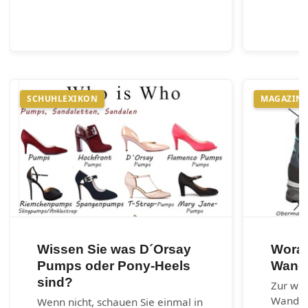
SCHUHLEXIKON
MAGAZIN
Wissen Sie was D´Orsay
Worau
Pumps oder Pony-Heels
Wand
sind?
Zur wic
Wander
Wenn nicht, schauen Sie einmal in