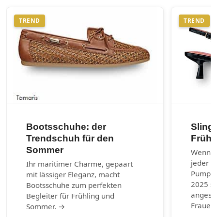
TREND
TREND
Bootsschuhe: der
Sling
Trendschuh für den
Frühj
Sommer
Wenn es
jeder G
Ihr maritimer Charme, gepaart
Pumps.
mit lässiger Eleganz, macht
2025 si
Bootsschuhe zum perfekten
angesag
Begleiter für Frühling und
Frauen 
Sommer. →