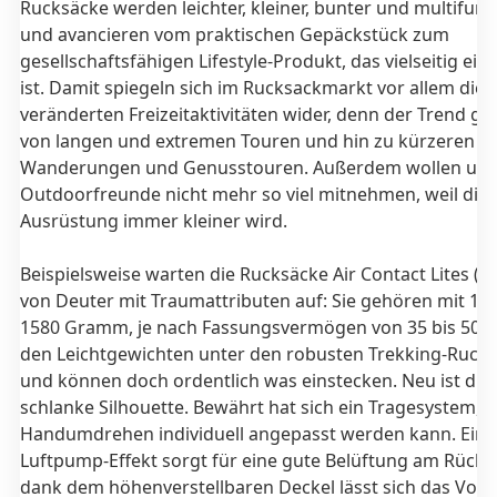
Rucksäcke werden leichter, kleiner, bunter und multifunk
und avancieren vom praktischen Gepäckstück zum
gesellschaftsfähigen Lifestyle-Produkt, das vielseitig ein
ist. Damit spiegeln sich im Rucksackmarkt vor allem die
veränderten Freizeitaktivitäten wider, denn der Trend g
von langen und extremen Touren und hin zu kürzeren
Wanderungen und Genusstouren. Außerdem wollen un
Outdoorfreunde nicht mehr so viel mitnehmen, weil die
Ausrüstung immer kleiner wird.
Beispielsweise warten die Rucksäcke Air Contact Lites (AC
von Deuter mit Traumattributen auf: Sie gehören mit 145
1580 Gramm, je nach Fassungsvermögen von 35 bis 50 Li
den Leichtgewichten unter den robusten Trekking-Ruck
und können doch ordentlich was einstecken. Neu ist die 
schlanke Silhouette. Bewährt hat sich ein Tragesystem, 
Handumdrehen individuell angepasst werden kann. Ein
Luftpump-Effekt sorgt für eine gute Belüftung am Rück
dank dem höhenverstellbaren Deckel lässt sich das Vo