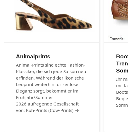
Animalprints
Boots
Trend
Animal-Prints sind echte Fashion-
Somm
Klassiker, die sich jede Saison neu
erfinden. Während der ikonische
Ihr mar
Leoprint weiterhin für zeitlose
mit läs
Eleganz sorgt, bekommt er im
Bootss
Frühjahr/Sommer
Begleit
2026 aufregende Gesellschaft
Somme
von: Kuh-Prints (Cow-Prints) →