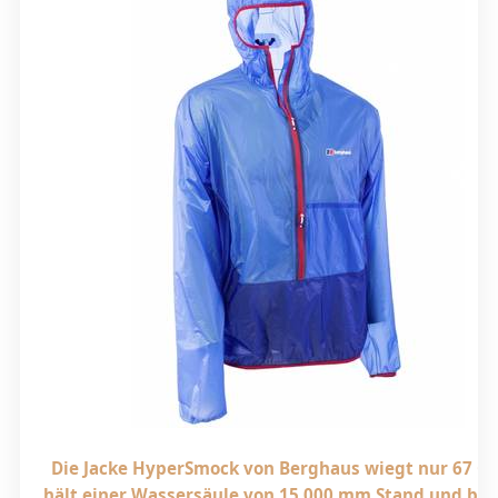
Die Jacke HyperSmock von Berghaus wiegt nur 67 G
hält einer Wassersäule von 15.000 mm Stand und bie