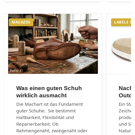
MAGAZIN
LABELS T
Was einen guten Schuh
Nachh
wirklich ausmacht
Outdo
Die Machart ist das Fundament
Ein Sta
guter Schuhe: Sie bestimmt
Zeichen
Haltbarkeit, Flexibilität und
produzi
Reparierbarkeit. Ob
und Sn
Rahmengenäht, zwiegenäht oder
Naturm