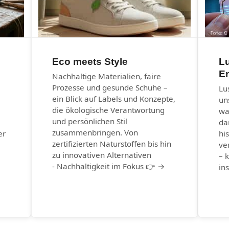
Eco meets Style
Lu
E
Nachhaltige Materialien, faire
Prozesse und gesunde Schuhe –
Lu
ein Blick auf Labels und Konzepte,
un
die ökologische Verantwortung
wa
und persönlichen Stil
da
zusammenbringen. Von
er
hi
zertifizierten Naturstoffen bis hin
ve
zu innovativen Alternativen
– k
- Nachhaltigkeit im Fokus 👉 →
in