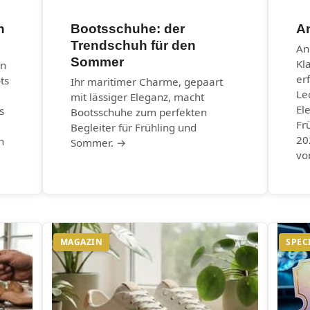
n
Bootsschuhe: der
An
Trendschuh für den
An
Sommer
Kl
en
er
ts
Ihr maritimer Charme, gepaart
Le
mit lässiger Eleganz, macht
El
s
Bootsschuhe zum perfekten
Fr
Begleiter für Frühling und
20
n
Sommer. →
vo
MAGAZIN
SPEC