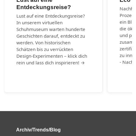
Entdeckungsreise?
Nachhal
Prozes
Lust auf eine Entdeckungsreise?
ein Bli
In unserem virtuellen
die öko
Schuhmuseum warten hunderte
und per
Geschichten darauf, entdeckt zu
zusamm
werden. Von historischen
zertifiz
Schätzen bis zu verrückten
zu inno
Design-Experimenten – klick dich
- Nachh
rein und lass dich inspirieren! →
Archiv/Trends/Blog