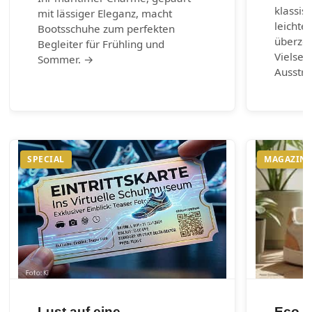
klassis
mit lässiger Eleganz, macht
leichte
Bootsschuhe zum perfekten
überzeu
Begleiter für Frühling und
Vielsei
Sommer. →
Ausstr
SPECIAL
MAGAZIN
Lust auf eine
Eco m