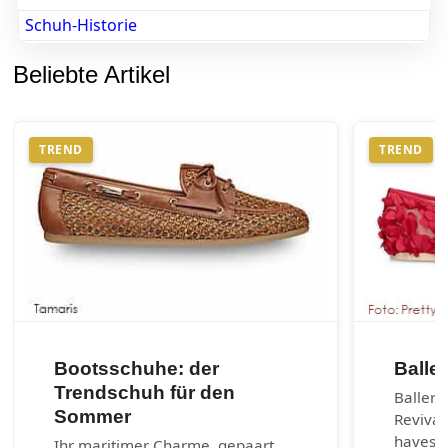
Schuh-Historie
Beliebte Artikel
TREND
TREND
Bootsschuhe: der
Balle
Trendschuh für den
Balleri
Sommer
Revival
haves d
Ihr maritimer Charme, gepaart