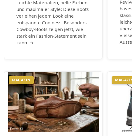
Revival
Leichte Materialien, helle Farben
haves d
und maximaler Style: Diese Boots
klassis
verleihen jedem Look eine
leichte
entspannte Coolness. Besonders
überzeu
Cowboy-Boots zeigen jetzt, wie
Vielsei
stark ein Fashion-Statement sein
Ausstr
kann. →
MAGAZIN
MAGAZIN