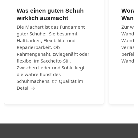
Was einen guten Schuh
Worau
wirklich ausmacht
Wand
Die Machart ist das Fundament
Zur wic
guter Schuhe: Sie bestimmt
Wander
Haltbarkeit, Flexibilität und
Wanders
Reparierbarkeit. Ob
verlass
Rahmengenäht, zwiegenäht oder
perfekt
flexibel im Sacchetto-Stil.
Wander
Zwischen Leder und Sohle liegt
die wahre Kunst des
Schuhmachens. 👉 Qualität im
Detail →