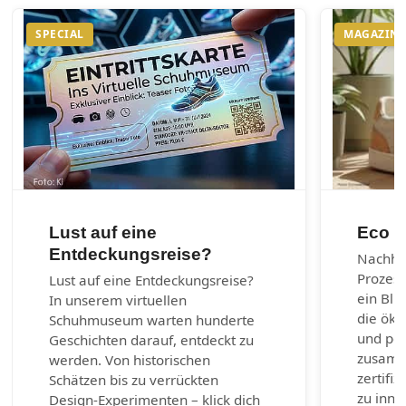
SPECIAL
MAGAZIN
Lust auf eine
Eco m
Entdeckungsreise?
Nachhal
Prozes
Lust auf eine Entdeckungsreise?
ein Bli
In unserem virtuellen
die öko
Schuhmuseum warten hunderte
und per
Geschichten darauf, entdeckt zu
zusamm
werden. Von historischen
zertifiz
Schätzen bis zu verrückten
zu inno
Design-Experimenten – klick dich