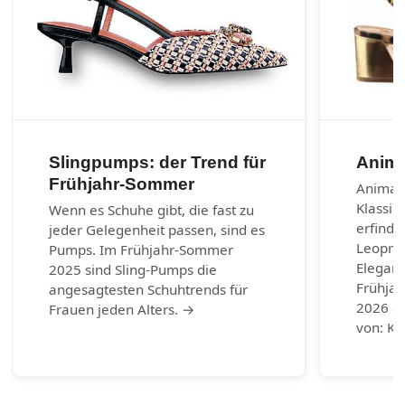
Slingpumps: der Trend für
Anima
Frühjahr-Sommer
Animal-
Klassik
Wenn es Schuhe gibt, die fast zu
erfinde
jeder Gelegenheit passen, sind es
Leoprin
Pumps. Im Frühjahr-Sommer
Eleganz
2025 sind Sling-Pumps die
Frühja
angesagtesten Schuhtrends für
2026 au
Frauen jeden Alters. →
von: Ku