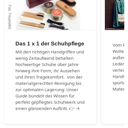
Das 1 x 1 der Schuhpflege
Vom kla
Wolle u
Mit den richtigen Handgriffen und
außerg
wenig Zeitaufwand behalten
Lederar
hochwertige Schuhe über Jahre
verleih
hinweg ihre Form, ihr Aussehen
Handsch
und ihren Tragekomfort. Von der
spürbar
materialgerechten Reinigung bis
Materia
zur optimalen Lagerung: Unser
Guide bündelt das Wissen für
perfekt gepflegtes Schuhwerk und
einen glänzenden Auftritt. 👉 →