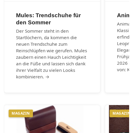
Mules: Trendschuhe für
Anima
den Sommer
Animal-
Klassik
Der Sommer steht in den
erfinde
Startlöchern, da kommen die
Leoprin
neuen Trendschuhe zum
Eleganz
Reinschlüpfen wie gerufen. Mules
Frühja
zaubern einen Hauch Leichtigkeit
2026 au
an die Füße und lassen sich dank
von: Ku
ihrer Vielfalt zu vielen Looks
kombinieren. →
MAGAZIN
MAGAZIN