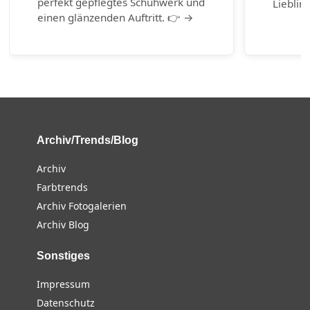
perfekt gepflegtes Schuhwerk und
Lieblin
einen glänzenden Auftritt. 👉 →
Archiv/Trends/Blog
Archiv
Farbtrends
Archiv Fotogalerien
Archiv Blog
Sonstiges
Impressum
Datenschutz