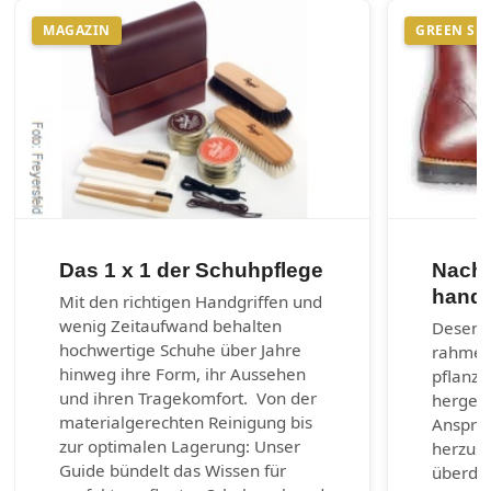
MAGAZIN
GREEN SH
Das 1 x 1 der Schuhpflege
Nachh
handg
Mit den richtigen Handgriffen und
wenig Zeitaufwand behalten
Desenra
hochwertige Schuhe über Jahre
rahmen
hinweg ihre Form, ihr Aussehen
pflanzl
und ihren Tragekomfort. Von der
hergest
materialgerechten Reinigung bis
Anspruc
zur optimalen Lagerung: Unser
herzust
Guide bündelt das Wissen für
überda