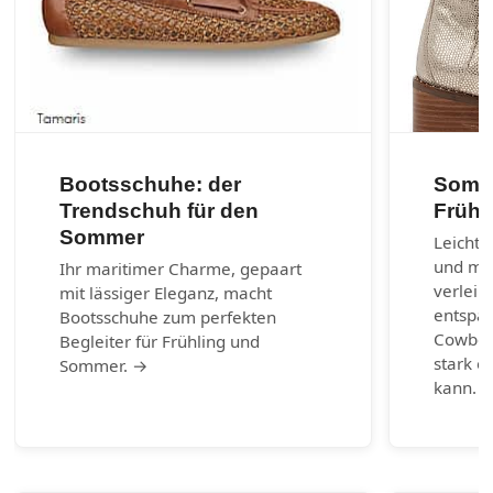
Bootsschuhe: der
Somme
Trendschuh für den
Frühl
Sommer
Leichte
und max
Ihr maritimer Charme, gepaart
verleih
mit lässiger Eleganz, macht
entspa
Bootsschuhe zum perfekten
Cowboy-
Begleiter für Frühling und
stark e
Sommer. →
kann. 