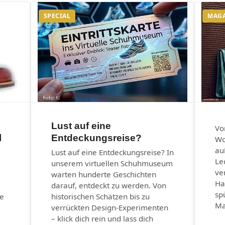
SPECIAL
MAG
Lust auf eine
Vo
l
Entdeckungsreise?
Wo
au
Lust auf eine Entdeckungsreise? In
Le
unserem virtuellen Schuhmuseum
ve
warten hunderte Geschichten
Ha
darauf, entdeckt zu werden. Von
sp
he
historischen Schätzen bis zu
Ma
verrückten Design-Experimenten
– klick dich rein und lass dich