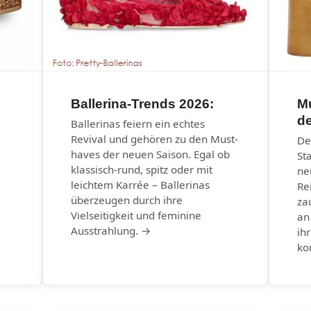
Ballerina-Trends 2026:
M
d
Ballerinas feiern ein echtes
Revival und gehören zu den Must-
De
haves der neuen Saison. Egal ob
St
klassisch-rund, spitz oder mit
ne
leichtem Karrée – Ballerinas
Re
überzeugen durch ihre
za
Vielseitigkeit und feminine
an
Ausstrahlung. →
ih
ko