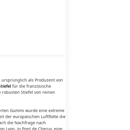
h ursprünglich als Produzent von
tiefel
für die französische
 robusten Stiefel
von reinen
ierten Gummi wurde eine extreme
it der europäischen Luftflotte die
rach die Nachfrage nach
on Lyon, in Pont de Cheruy, eine