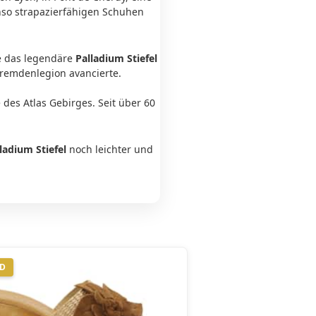
enso strapazierfähigen Schuhen
e das legendäre
Palladium Stiefel
Fremdenlegion avancierte.
des Atlas Gebirges. Seit über 60
lladium
Stiefel
noch leichter und
ND