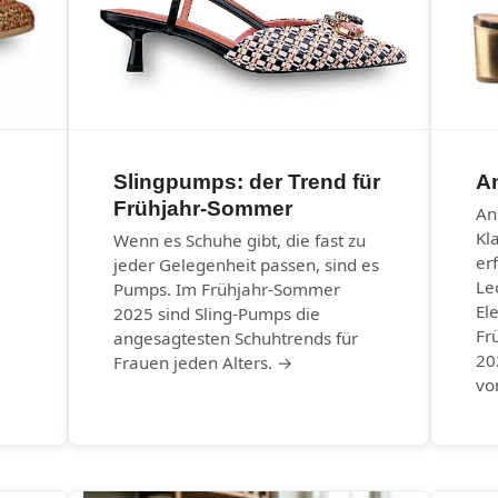
Slingpumps: der Trend für
An
Frühjahr-Sommer
An
Kl
Wenn es Schuhe gibt, die fast zu
er
jeder Gelegenheit passen, sind es
Le
Pumps. Im Frühjahr-Sommer
El
2025 sind Sling-Pumps die
Fr
angesagtesten Schuhtrends für
20
Frauen jeden Alters. →
vo