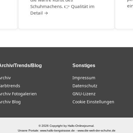
ei
Schuhmachens. 👉 Qualität im
Detail →
Archiv/Trends/Blog
Sonstiges
Archiv
Impressum
Farbtrends
Datenschutz
Archiv Fotogalerien
GNU-Lizenz
Archiv Blog
Cookie Einstellungen
© 2026 Copyright by Hallo-Onlinejournal.
Unsere Portale:
www.hallo-bergstrasse.de
-
www.die-welt-der-schuhe.de