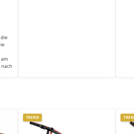
 die
ie
s am
h nach
TREND
TRE