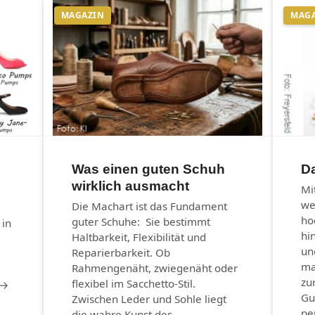
MAGAZIN
MAG
Was einen guten Schuh
Da
wirklich ausmacht
Mi
we
Die Machart ist das Fundament
ho
guter Schuhe: Sie bestimmt
 in
hi
Haltbarkeit, Flexibilität und
un
Reparierbarkeit. Ob
ma
Rahmengenäht, zwiegenäht oder
zu
flexibel im Sacchetto-Stil.
 →
Gu
Zwischen Leder und Sohle liegt
pe
die wahre Kunst des