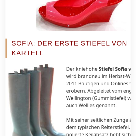
SOFIA: DER ERSTE STIEFEL VON
KARTELL
Der kniehohe
Stiefel Sofia vo
wird brandneu im Herbst-Wint
2011 Boutiqen und Onlinesho
erobern. Abgeleitet vom engli
Wellington (Gummistiefel) wer
auch Wellies genannt.
Mit seiner seitlichen Zunge äh
dem typischen Reiterstiefel. D
polierte Keilabsatz hebt sich f