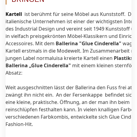
Kartell
ist berühmt für seine Möbel aus Kunststoff. Das
italienische Unternehmen ist einer der wichtigsten Inter
des Industrial Design und vereint seit 1949 Kunststoff u
in vielfach preisgekrönten Möbel-Klassikern und Einrich
Accessoires. Mit dem
Ballerina "Glue Cinderella"
wagte
Kartell erstmals in die Modewelt. Im Zusammenarbeit m
jungen Label normaluisa kreierte Kartell einen
Plastiks
Ballerina „Glue Cinderella"
mit einem kleinen sternför
Absatz:
Weit ausgeschnitten lässt der Ballerina den Fuss frei at
zwängt ihn nicht ein. An der Fersenkappe befindet sic
eine kleine, praktische. Öffnung, an der man ihn beim
reinschlüpfen festhalten kann. In vielen knalligen Farbe
verschiedenen Farbkombis, entwickelte sich Glue Cinder
Fashion-Hit.