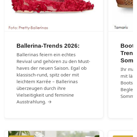
Ballerina-Trends 2026:
Boots
Trend
Ballerinas feiern ein echtes
Somm
Revival und gehören zu den Must-
haves der neuen Saison. Egal ob
Ihr mar
klassisch-rund, spitz oder mit
mit läs
leichtem Karrée – Ballerinas
Bootss
überzeugen durch ihre
Begleit
Vielseitigkeit und feminine
Somme
Ausstrahlung. →