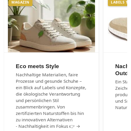
MAGAZIN
LABELS T
Eco meets Style
Nachh
Outdo
Nachhaltige Materialien, faire
Prozesse und gesunde Schuhe –
Ein Sta
ein Blick auf Labels und Konzepte,
Zeichen
die ökologische Verantwortung
produzi
und persönlichen Stil
und Sn
zusammenbringen. Von
Naturm
zertifizierten Naturstoffen bis hin
zu innovativen Alternativen
- Nachhaltigkeit im Fokus 👉 →