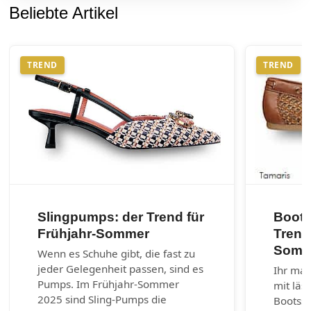
Beliebte Artikel
TREND
TREND
Slingpumps: der Trend für
Boots
Frühjahr-Sommer
Trend
Somm
Wenn es Schuhe gibt, die fast zu
jeder Gelegenheit passen, sind es
Ihr mar
Pumps. Im Frühjahr-Sommer
mit läs
2025 sind Sling-Pumps die
Bootss