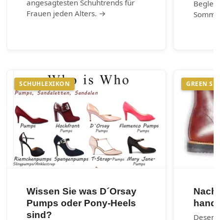
angesagtesten Schuhtrends für
Begleit
Frauen jeden Alters. →
Somme
SCHUHLEXIKON
GREEN SH
Wissen Sie was D´Orsay
Nachh
Pumps oder Pony-Heels
handg
sind?
Desenra