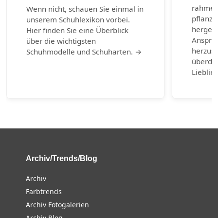
rahmen
Wenn nicht, schauen Sie einmal in
pflanzl
unserem Schuhlexikon vorbei.
hergest
Hier finden Sie eine Überblick
Anspruc
über die wichtigsten
herzust
Schuhmodelle und Schuharten. →
überda
Lieblin
Archiv/Trends/Blog
Archiv
Farbtrends
Archiv Fotogalerien
Archiv Blog