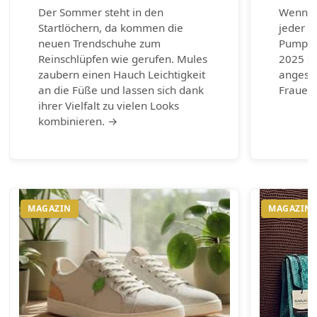
Der Sommer steht in den
Wenn es
Startlöchern, da kommen die
jeder G
neuen Trendschuhe zum
Pumps.
Reinschlüpfen wie gerufen. Mules
2025 si
zaubern einen Hauch Leichtigkeit
angesag
an die Füße und lassen sich dank
Frauen 
ihrer Vielfalt zu vielen Looks
kombinieren. →
MAGAZIN
MAGAZIN