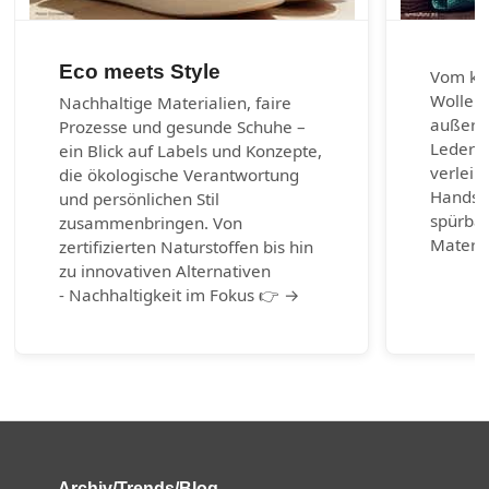
Eco meets Style
Vom kla
Wolle u
Nachhaltige Materialien, faire
außerg
Prozesse und gesunde Schuhe –
Lederar
ein Blick auf Labels und Konzepte,
verleih
die ökologische Verantwortung
Handsch
und persönlichen Stil
spürbar
zusammenbringen. Von
Materia
zertifizierten Naturstoffen bis hin
zu innovativen Alternativen
- Nachhaltigkeit im Fokus 👉 →
Archiv/Trends/Blog