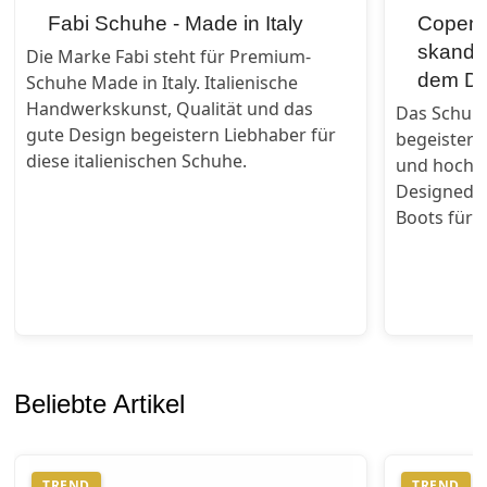
Fabi Schuhe - Made in Italy
Copenh
skandi
Die Marke Fabi steht für Premium-
dem Da
Schuhe Made in Italy. Italienische
Handwerkskunst, Qualität und das
Das Schuh
gute Design begeistern Liebhaber für
begeistert
diese italienischen Schuhe.
und hochwe
Designed w
Boots für 
Beliebte Artikel
TREND
TREND