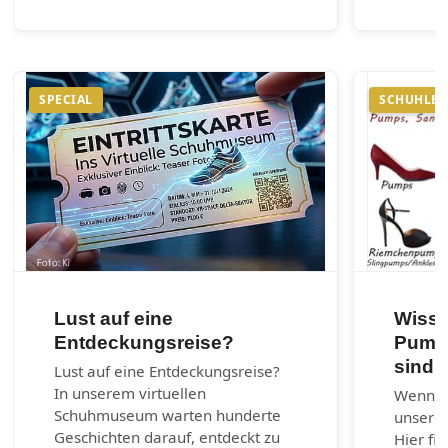
SPECIAL
SCHUHLEX
Lust auf eine
Wisse
Entdeckungsreise?
Pumps
sind?
Lust auf eine Entdeckungsreise?
In unserem virtuellen
Wenn ni
Schuhmuseum warten hunderte
unserem
Geschichten darauf, entdeckt zu
Hier fi