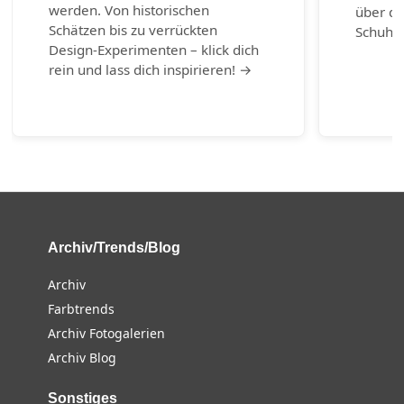
werden. Von historischen
über di
Schätzen bis zu verrückten
Schuhm
Design-Experimenten – klick dich
rein und lass dich inspirieren! →
Archiv/Trends/Blog
Archiv
Farbtrends
Archiv Fotogalerien
Archiv Blog
Sonstiges