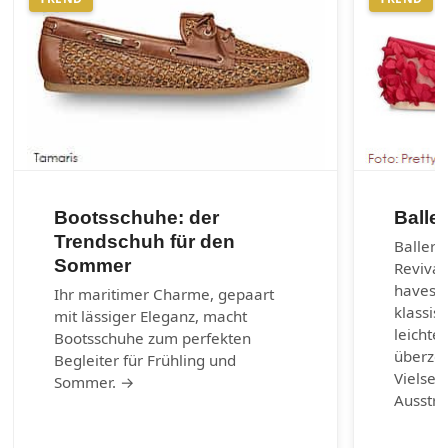
Bootsschuhe: der
Balle
Trendschuh für den
Balleri
Sommer
Revival
haves d
Ihr maritimer Charme, gepaart
klassis
mit lässiger Eleganz, macht
leichte
Bootsschuhe zum perfekten
überzeu
Begleiter für Frühling und
Vielsei
Sommer. →
Ausstr