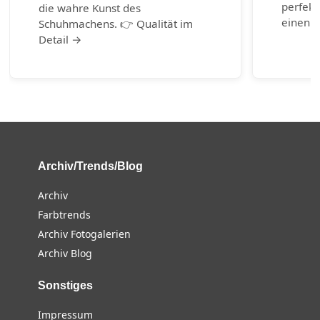
perfekt
die wahre Kunst des
einen g
Schuhmachens. 👉 Qualität im
Detail →
Archiv/Trends/Blog
Archiv
Farbtrends
Archiv Fotogalerien
Archiv Blog
Sonstiges
Impressum