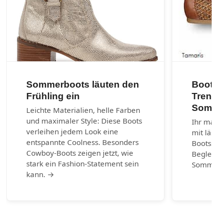
Sommerboots läuten den
Boots
Frühling ein
Trend
Somm
Leichte Materialien, helle Farben
und maximaler Style: Diese Boots
Ihr mar
verleihen jedem Look eine
mit läs
entspannte Coolness. Besonders
Bootss
Cowboy-Boots zeigen jetzt, wie
Begleit
stark ein Fashion-Statement sein
Somme
kann. →