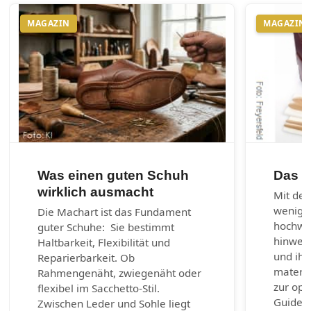
MAGAZIN
MAGAZIN
Was einen guten Schuh
Das 1
wirklich ausmacht
Mit den
wenig 
Die Machart ist das Fundament
hochwer
guter Schuhe: Sie bestimmt
hinweg 
Haltbarkeit, Flexibilität und
und ihr
Reparierbarkeit. Ob
materia
Rahmengenäht, zwiegenäht oder
zur opt
flexibel im Sacchetto-Stil.
Guide b
Zwischen Leder und Sohle liegt