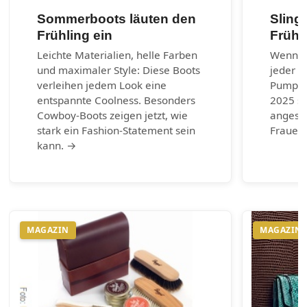
Sommerboots läuten den
Sling
Frühling ein
Frühj
Leichte Materialien, helle Farben
Wenn es
und maximaler Style: Diese Boots
jeder G
verleihen jedem Look eine
Pumps.
entspannte Coolness. Besonders
2025 si
Cowboy-Boots zeigen jetzt, wie
angesag
stark ein Fashion-Statement sein
Frauen 
kann. →
MAGAZIN
MAGAZIN