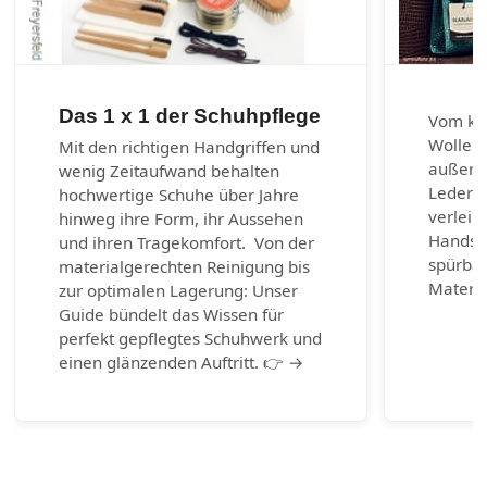
Das 1 x 1 der Schuhpflege
Vom kla
Wolle u
Mit den richtigen Handgriffen und
außerg
wenig Zeitaufwand behalten
Lederar
hochwertige Schuhe über Jahre
verleih
hinweg ihre Form, ihr Aussehen
Handsch
und ihren Tragekomfort. Von der
spürbar
materialgerechten Reinigung bis
Materia
zur optimalen Lagerung: Unser
Guide bündelt das Wissen für
perfekt gepflegtes Schuhwerk und
einen glänzenden Auftritt. 👉 →