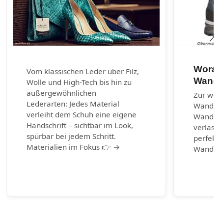
Worau
Vom klassischen Leder über Filz,
Wand
Wolle und High-Tech bis hin zu
außergewöhnlichen
Zur wic
Lederarten: Jedes Material
Wander
verleiht dem Schuh eine eigene
Wanders
Handschrift – sichtbar im Look,
verlass
spürbar bei jedem Schritt.
perfekt
Materialien im Fokus 👉 →
Wander