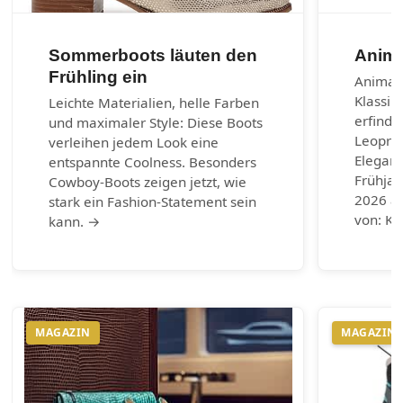
Sommerboots läuten den
Anima
Frühling ein
Animal-
Klassik
Leichte Materialien, helle Farben
erfinde
und maximaler Style: Diese Boots
Leoprin
verleihen jedem Look eine
Eleganz
entspannte Coolness. Besonders
Frühja
Cowboy-Boots zeigen jetzt, wie
2026 au
stark ein Fashion-Statement sein
von: Ku
kann. →
MAGAZIN
MAGAZIN