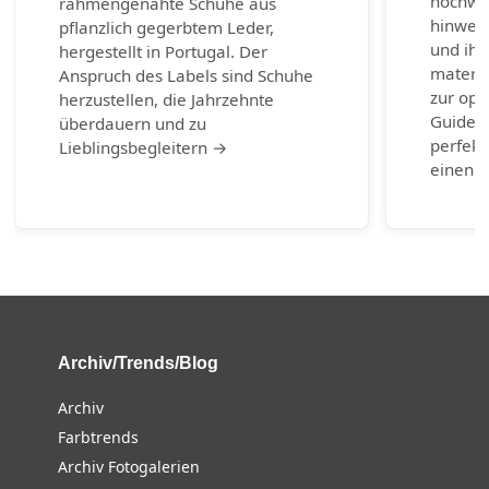
hochwer
rahmengenähte Schuhe aus
hinweg 
pflanzlich gegerbtem Leder,
und ihr
hergestellt in Portugal. Der
materia
Anspruch des Labels sind Schuhe
zur opt
herzustellen, die Jahrzehnte
Guide b
überdauern und zu
perfekt
Lieblingsbegleitern →
einen g
Archiv/Trends/Blog
Archiv
Farbtrends
Archiv Fotogalerien