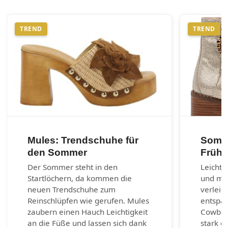
TREND
TREND
Mules: Trendschuhe für
Somme
den Sommer
Frühl
Der Sommer steht in den
Leichte
Startlöchern, da kommen die
und max
neuen Trendschuhe zum
verleih
Reinschlüpfen wie gerufen. Mules
entspa
zaubern einen Hauch Leichtigkeit
Cowboy-
an die Füße und lassen sich dank
stark e