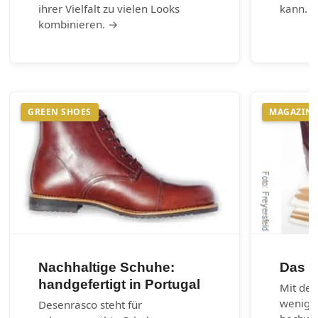
ihrer Vielfalt zu vielen Looks
kann. 
kombinieren. →
GREEN SHOES
MAGAZIN
Nachhaltige Schuhe:
Das 1
handgefertigt in Portugal
Mit den
wenig 
Desenrasco steht für