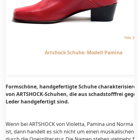
Foto: Jür
Artshock Schuhe: Modell Pamina
Formschöne, handgefertigte Schuhe charakterisieren 
von ARTSHOCK-Schuhen, die aus schadstofffrei gege
Leder handgefertigt sind.
Wenn bei ARTSHOCK von Violetta, Pamina und Norma di
ist, dann handelt es sich nicht um einen musikalischen S
durch die Opernliteratur. Die Namen stehen vielmehr für