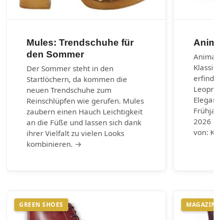
Mules: Trendschuhe für
Anima
den Sommer
Animal-
Klassik
Der Sommer steht in den
erfinde
Startlöchern, da kommen die
Leoprin
neuen Trendschuhe zum
Eleganz
Reinschlüpfen wie gerufen. Mules
Frühja
zaubern einen Hauch Leichtigkeit
2026 au
an die Füße und lassen sich dank
von: Ku
ihrer Vielfalt zu vielen Looks
kombinieren. →
GREEN SHOES
MAGAZIN