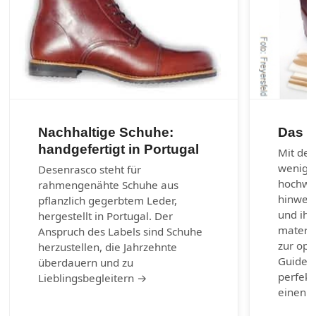
Nachhaltige Schuhe:
Das 1
handgefertigt in Portugal
Mit den
wenig 
Desenrasco steht für
hochwer
rahmengenähte Schuhe aus
hinweg 
pflanzlich gegerbtem Leder,
und ihr
hergestellt in Portugal. Der
materia
Anspruch des Labels sind Schuhe
zur opt
herzustellen, die Jahrzehnte
Guide b
überdauern und zu
perfekt
Lieblingsbegleitern →
einen g