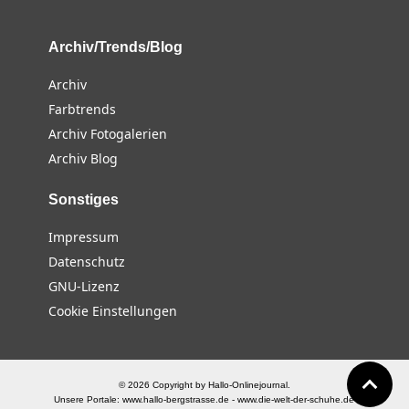
Archiv/Trends/Blog
Archiv
Farbtrends
Archiv Fotogalerien
Archiv Blog
Sonstiges
Impressum
Datenschutz
GNU-Lizenz
Cookie Einstellungen
© 2026 Copyright by Hallo-Onlinejournal.
Unsere Portale:
www.hallo-bergstrasse.de
-
www.die-welt-der-schuhe.de