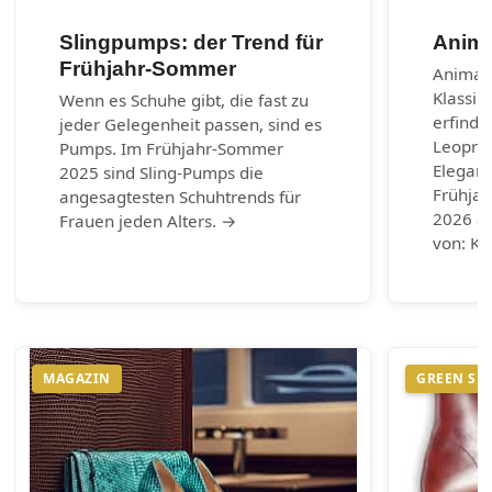
Slingpumps: der Trend für
Anima
Frühjahr-Sommer
Animal-
Klassik
Wenn es Schuhe gibt, die fast zu
erfinde
jeder Gelegenheit passen, sind es
Leoprin
Pumps. Im Frühjahr-Sommer
Eleganz
2025 sind Sling-Pumps die
Frühja
angesagtesten Schuhtrends für
2026 au
Frauen jeden Alters. →
von: Ku
MAGAZIN
GREEN SH