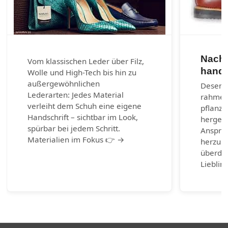
Nachh
Vom klassischen Leder über Filz,
handg
Wolle und High-Tech bis hin zu
außergewöhnlichen
Desenra
Lederarten: Jedes Material
rahmen
verleiht dem Schuh eine eigene
pflanzl
Handschrift – sichtbar im Look,
hergest
spürbar bei jedem Schritt.
Anspruc
Materialien im Fokus 👉 →
herzust
überda
Lieblin