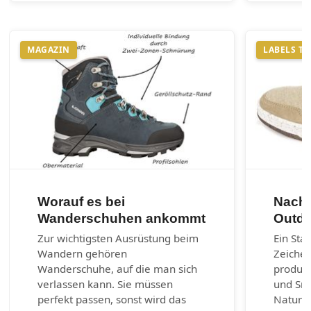
MAGAZIN
LABELS T
Worauf es bei
Nachh
Wanderschuhen ankommt
Outdo
Zur wichtigsten Ausrüstung beim
Ein Sta
Wandern gehören
Zeichen
Wanderschuhe, auf die man sich
produzi
verlassen kann. Sie müssen
und Sn
perfekt passen, sonst wird das
Naturm