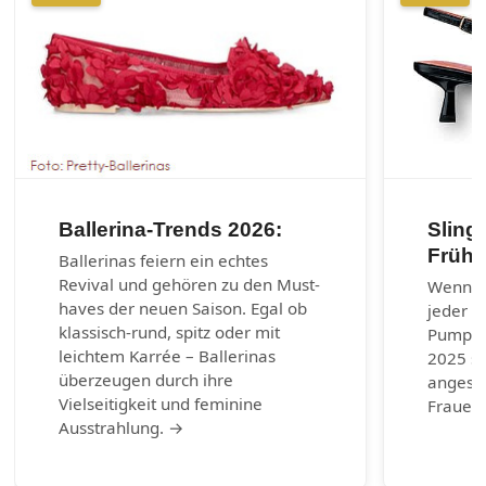
Ballerina-Trends 2026:
Sling
Frühj
Ballerinas feiern ein echtes
Revival und gehören zu den Must-
Wenn es
haves der neuen Saison. Egal ob
jeder G
klassisch-rund, spitz oder mit
Pumps.
leichtem Karrée – Ballerinas
2025 si
überzeugen durch ihre
angesag
Vielseitigkeit und feminine
Frauen 
Ausstrahlung. →