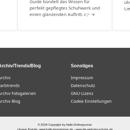
Guide bündelt das Wissen für
üb
perfekt gepflegtes Schuhwerk und
Li
einen glänzenden Auftritt. 👉 →
Archiv/Trends/Blog
Sonstiges
Archiv
Impressum
Farbtrends
Datenschutz
Archiv Fotogalerien
GNU-Lizenz
Archiv Blog
Cookie Einstellungen
© 2026 Copyright by Hallo-Onlinejournal.
Unsere Portale:
www.hallo-bergstrasse.de
-
www.die-welt-der-schuhe.de