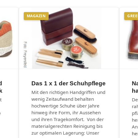
MAGAZIN
GREE
d
Das 1 x 1 der Schuhpflege
N
k
ha
Mit den richtigen Handgriffen und
wenig Zeitaufwand behalten
t
De
hochwertige Schuhe über Jahre
ra
hinweg ihre Form, ihr Aussehen
e
pf
und ihren Tragekomfort. Von der
he
materialgerechten Reinigung bis
An
zur optimalen Lagerung: Unser
he