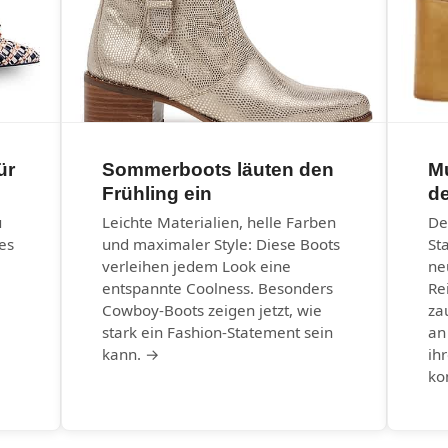
ür
Sommerboots läuten den
M
Frühling ein
d
u
Leichte Materialien, helle Farben
De
es
und maximaler Style: Diese Boots
St
verleihen jedem Look eine
ne
entspannte Coolness. Besonders
Re
Cowboy-Boots zeigen jetzt, wie
za
stark ein Fashion-Statement sein
an
kann. →
ih
ko