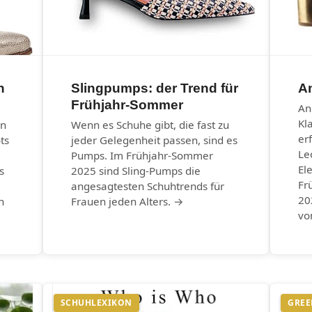
n
Slingpumps: der Trend für
An
Frühjahr-Sommer
An
Kl
en
Wenn es Schuhe gibt, die fast zu
er
ts
jeder Gelegenheit passen, sind es
Le
Pumps. Im Frühjahr-Sommer
El
s
2025 sind Sling-Pumps die
Fr
angesagtesten Schuhtrends für
20
n
Frauen jeden Alters. →
vo
SCHUHLEXIKON
GREE