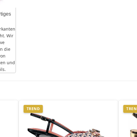
rtiges
rkanten
ht. Wir
ive
n die
von
ten und
ls.
TREND
TRE