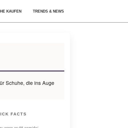
HE KAUFEN
TRENDS & NEWS
für Schuhe, die ins Auge
ICK FACTS
p: www.as-98.com/de/