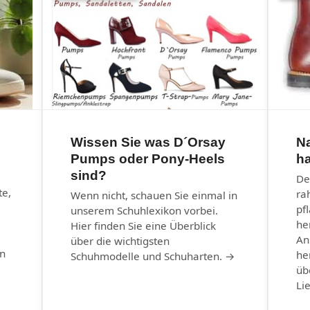
Wissen Sie was D´Orsay
N
Pumps oder Pony-Heels
ha
sind?
–
De
te,
ra
Wenn nicht, schauen Sie einmal in
pf
unserem Schuhlexikon vorbei.
he
Hier finden Sie eine Überblick
An
über die wichtigsten
in
he
Schuhmodelle und Schuharten. →
üb
Li