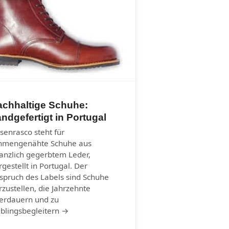
achhaltige Schuhe:
ndgefertigt in Portugal
senrasco steht für
hmengenähte Schuhe aus
lanzlich gegerbtem Leder,
rgestellt in Portugal. Der
spruch des Labels sind Schuhe
rzustellen, die Jahrzehnte
erdauern und zu
eblingsbegleitern →