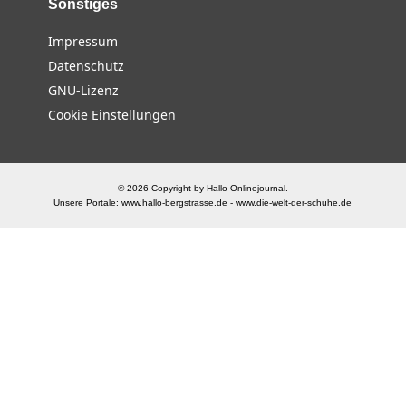
Sonstiges
Impressum
Datenschutz
GNU-Lizenz
Cookie Einstellungen
© 2026 Copyright by Hallo-Onlinejournal.
Unsere Portale:
www.hallo-bergstrasse.de
-
www.die-welt-der-schuhe.de