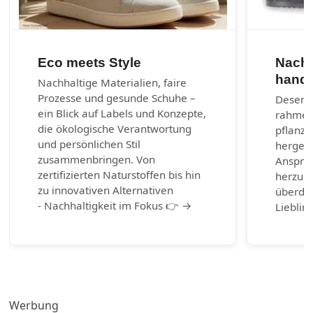
Eco meets Style
Nachh
handg
Nachhaltige Materialien, faire
Prozesse und gesunde Schuhe –
Desenra
ein Blick auf Labels und Konzepte,
rahmen
die ökologische Verantwortung
pflanzl
und persönlichen Stil
hergest
zusammenbringen. Von
Anspruc
zertifizierten Naturstoffen bis hin
herzust
zu innovativen Alternativen
überda
- Nachhaltigkeit im Fokus 👉 →
Lieblin
Werbung