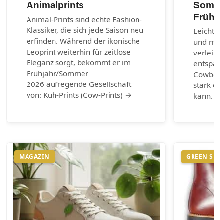
Animalprints
Somme
Frühl
Animal-Prints sind echte Fashion-
Klassiker, die sich jede Saison neu
Leichte
erfinden. Während der ikonische
und max
Leoprint weiterhin für zeitlose
verleih
Eleganz sorgt, bekommt er im
entspa
Frühjahr/Sommer
Cowboy-
2026 aufregende Gesellschaft
stark e
von: Kuh-Prints (Cow-Prints) →
kann. 
MAGAZIN
GREEN SH