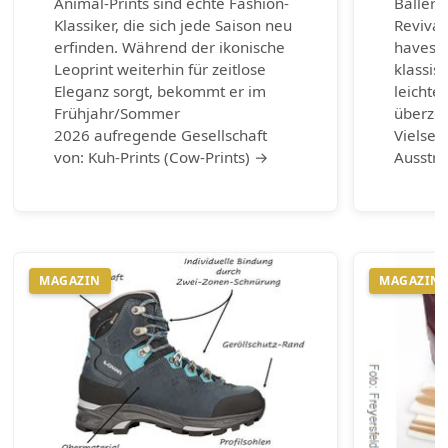
Animal-Prints sind echte Fashion-
Balleri
Klassiker, die sich jede Saison neu
Revival
erfinden. Während der ikonische
haves d
Leoprint weiterhin für zeitlose
klassis
Eleganz sorgt, bekommt er im
leichte
Frühjahr/Sommer
überzeu
2026 aufregende Gesellschaft
Vielsei
von: Kuh-Prints (Cow-Prints) →
Ausstr
MAGAZIN
MAGAZIN