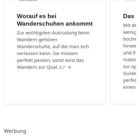
Worauf es bei
Das 1
Wanderschuhen ankommt
Mit den
wenig 
Zur wichtigsten Ausrüstung beim
hochwer
Wandern gehören
hinweg 
Wanderschuhe, auf die man sich
und ihr
verlassen kann. Sie müssen
materia
perfekt passen, sonst wird das
zur opt
Wandern zur Qual. 👉 →
Guide b
perfekt
einen g
Werbung