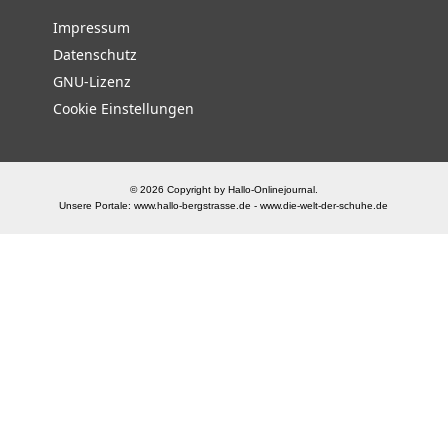
Impressum
Datenschutz
GNU-Lizenz
Cookie Einstellungen
© 2026 Copyright by Hallo-Onlinejournal.
Unsere Portale:
www.hallo-bergstrasse.de
-
www.die-welt-der-schuhe.de