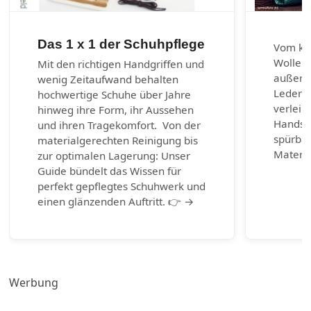
Das 1 x 1 der Schuhpflege
Vom kla
Wolle u
Mit den richtigen Handgriffen und
außerg
wenig Zeitaufwand behalten
Lederar
hochwertige Schuhe über Jahre
verleih
hinweg ihre Form, ihr Aussehen
Handsch
und ihren Tragekomfort. Von der
spürbar
materialgerechten Reinigung bis
Materia
zur optimalen Lagerung: Unser
Guide bündelt das Wissen für
perfekt gepflegtes Schuhwerk und
einen glänzenden Auftritt. 👉 →
Werbung