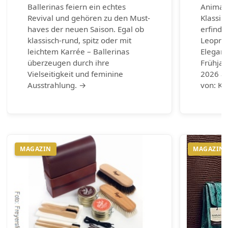
Ballerinas feiern ein echtes
Animal-
Revival und gehören zu den Must-
Klassik
haves der neuen Saison. Egal ob
erfinde
klassisch-rund, spitz oder mit
Leoprin
leichtem Karrée – Ballerinas
Eleganz
überzeugen durch ihre
Frühja
Vielseitigkeit und feminine
2026 au
Ausstrahlung. →
von: Ku
MAGAZIN
MAGAZIN