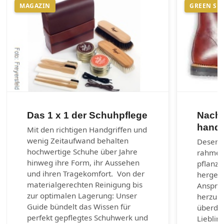
MAGAZIN
GREEN SH
Das 1 x 1 der Schuhpflege
Nachh
handg
Mit den richtigen Handgriffen und
wenig Zeitaufwand behalten
Desenra
hochwertige Schuhe über Jahre
rahmen
hinweg ihre Form, ihr Aussehen
pflanzl
und ihren Tragekomfort. Von der
hergest
materialgerechten Reinigung bis
Anspruc
zur optimalen Lagerung: Unser
herzust
Guide bündelt das Wissen für
überda
perfekt gepflegtes Schuhwerk und
Lieblin