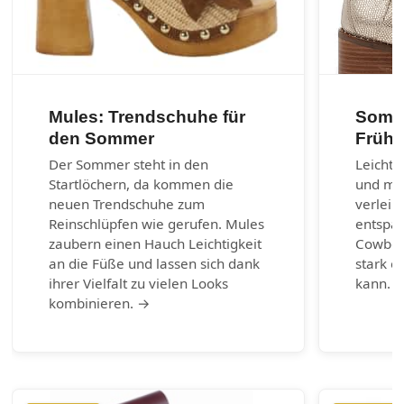
Mules: Trendschuhe für
Somme
den Sommer
Frühl
Der Sommer steht in den
Leichte
Startlöchern, da kommen die
und max
neuen Trendschuhe zum
verleih
Reinschlüpfen wie gerufen. Mules
entspa
zaubern einen Hauch Leichtigkeit
Cowboy-
an die Füße und lassen sich dank
stark e
ihrer Vielfalt zu vielen Looks
kann. 
kombinieren. →