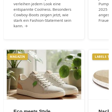
verleihen jedem Look eine
Pumps.
entspannte Coolness. Besonders
2025 si
Cowboy-Boots zeigen jetzt, wie
angesag
stark ein Fashion-Statement sein
Frauen 
kann. →
MAGAZIN
LABELS T
Eco meets Style
Nachh