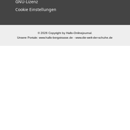
GNU-Lizenz
Cookie Einstellungen
© 2026 Copyright by Hallo-Onlinejournal.
Unsere Portale:
www.hallo-bergstrasse.de
-
www.die-welt-der-schuhe.de