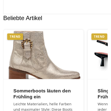
Beliebte Artikel
TREND
TREND
Sommerboots läuten den
Sling
Frühling ein
Frühj
Leichte Materialien, helle Farben
Wenn es
und maximaler Style: Diese Boots
jeder G