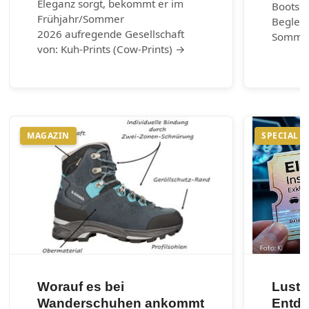
Eleganz sorgt, bekommt er im
Bootss
Frühjahr/Sommer
Begleit
2026 aufregende Gesellschaft
Somme
von: Kuh-Prints (Cow-Prints) →
MAGAZIN
SPECIAL
Worauf es bei
Lust 
Wanderschuhen ankommt
Entde