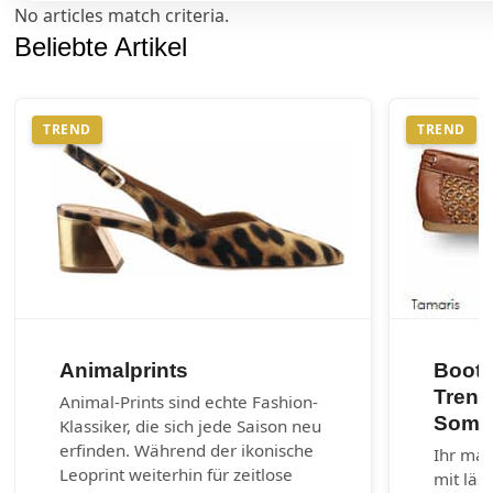
No articles match criteria.
Beliebte Artikel
TREND
TREND
Animalprints
Boots
Trend
Animal-Prints sind echte Fashion-
Somm
Klassiker, die sich jede Saison neu
erfinden. Während der ikonische
Ihr mar
Leoprint weiterhin für zeitlose
mit läs