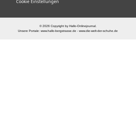
Cookie Einstellungen
© 2026 Copyright by Hallo-Onlinejournal.
Unsere Portale:
www.hallo-bergstrasse.de
-
www.die-welt-der-schuhe.de