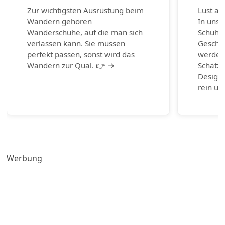
Zur wichtigsten Ausrüstung beim
Lust au
Wandern gehören
In unse
Wanderschuhe, auf die man sich
Schuhm
verlassen kann. Sie müssen
Geschic
perfekt passen, sonst wird das
werden.
Wandern zur Qual. 👉 →
Schätze
Design-
rein un
Werbung