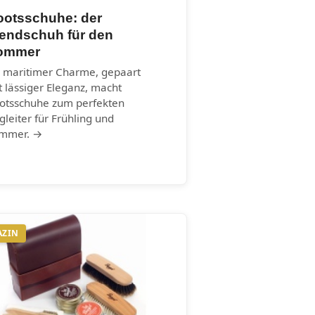
ootsschuhe: der
rendschuh für den
ommer
r maritimer Charme, gepaart
t lässiger Eleganz, macht
otsschuhe zum perfekten
gleiter für Frühling und
mmer. →
AZIN