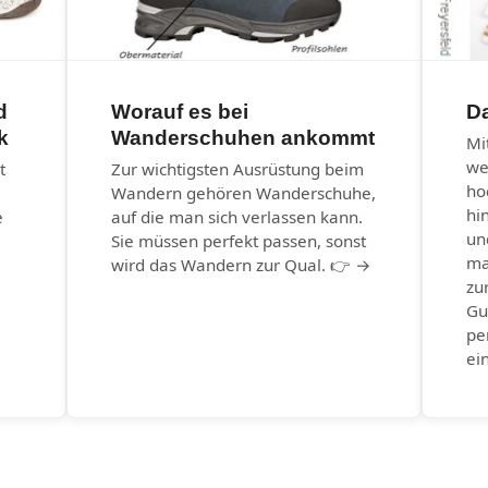
d
Worauf es bei
Da
k
Wanderschuhen ankommt
Mi
we
t
Zur wichtigsten Ausrüstung beim
ho
Wandern gehören Wanderschuhe,
hi
e
auf die man sich verlassen kann.
un
Sie müssen perfekt passen, sonst
ma
wird das Wandern zur Qual. 👉 →
zu
Gu
pe
ei