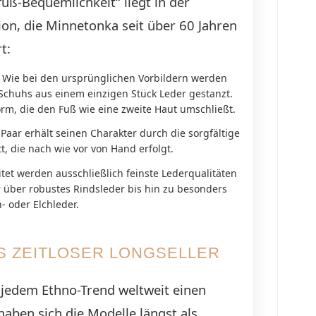
uß-Bequemlichkeit“ liegt in der
ion, die Minnetonka seit über 60 Jahren
t:
Wie bei den ursprünglichen Vorbildern werden
Schuhs aus einem einzigen Stück Leder gestanzt.
orm, die den Fuß wie eine zweite Haut umschließt.
Paar erhält seinen Charakter durch die sorgfältige
, die nach wie vor von Hand erfolgt.
tet werden ausschließlich feinste Lederqualitäten
 über robustes Rindsleder bis hin zu besonders
 oder Elchleder.
S ZEITLOSER LONGSELLER
jedem Ethno-Trend weltweit einen
aben sich die Modelle längst als