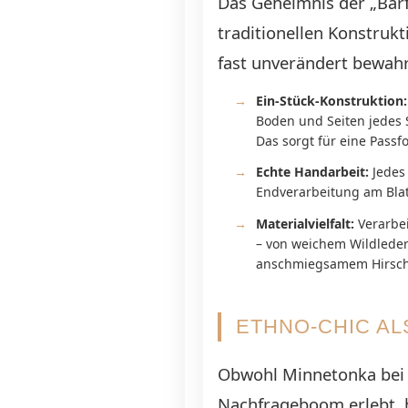
Das Geheimnis der „Barf
traditionellen Konstrukt
fast unverändert bewahr
Ein-Stück-Konstruktion:
Boden und Seiten jedes 
Das sorgt für eine Passf
Echte Handarbeit:
Jedes 
Endverarbeitung am Blatt
Materialvielfalt:
Verarbei
– von weichem Wildleder
anschmiegsamem Hirsch-
ETHNO-CHIC AL
Obwohl Minnetonka bei 
Nachfrageboom erlebt, h