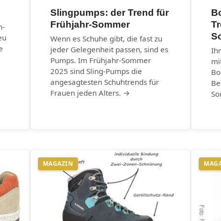
Slingpumps: der Trend für
B
Frühjahr-Sommer
T
n-
S
eu
Wenn es Schuhe gibt, die fast zu
e
jeder Gelegenheit passen, sind es
Ih
Pumps. Im Frühjahr-Sommer
mi
2025 sind Sling-Pumps die
Bo
angesagtesten Schuhtrends für
Be
Frauen jeden Alters. →
So
MAGAZIN
MAG