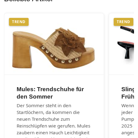
TREND
TREND
Mules: Trendschuhe für
Sling
den Sommer
Frühj
Der Sommer steht in den
Wenn es
Startlöchern, da kommen die
jeder G
neuen Trendschuhe zum
Pumps.
Reinschlüpfen wie gerufen. Mules
2025 si
zaubern einen Hauch Leichtigkeit
angesag