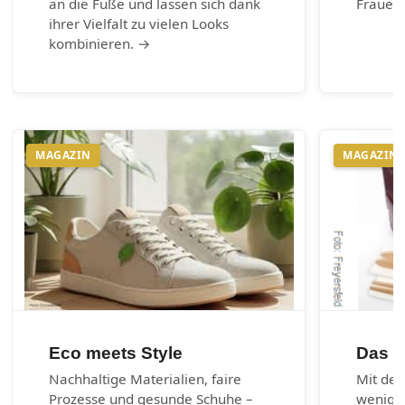
an die Füße und lassen sich dank
Frauen 
ihrer Vielfalt zu vielen Looks
kombinieren. →
MAGAZIN
MAGAZIN
Eco meets Style
Das 1
Nachhaltige Materialien, faire
Mit den
Prozesse und gesunde Schuhe –
wenig 