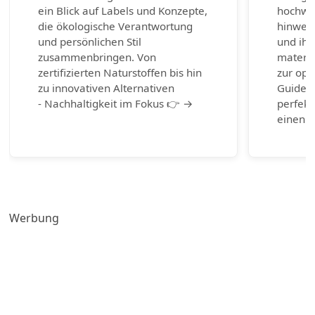
ein Blick auf Labels und Konzepte,
hochwer
die ökologische Verantwortung
hinweg 
und persönlichen Stil
und ihr
zusammenbringen. Von
materia
zertifizierten Naturstoffen bis hin
zur opt
zu innovativen Alternativen
Guide b
- Nachhaltigkeit im Fokus 👉 →
perfekt
einen g
Werbung