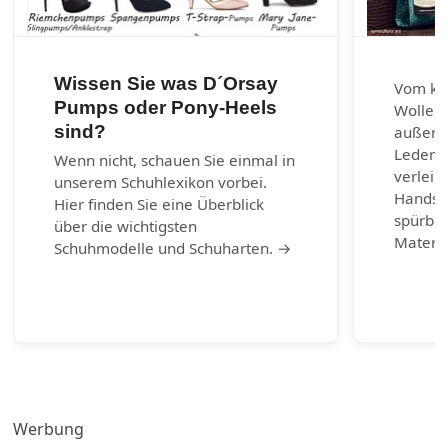
Wissen Sie was D´Orsay
Vom kla
Pumps oder Pony-Heels
Wolle u
sind?
außerg
Lederar
Wenn nicht, schauen Sie einmal in
verleih
unserem Schuhlexikon vorbei.
Handsch
Hier finden Sie eine Überblick
spürbar
über die wichtigsten
Materia
Schuhmodelle und Schuharten. →
Werbung