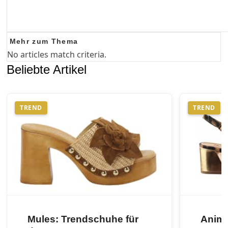
Mehr zum Thema
No articles match criteria.
Beliebte Artikel
TREND
TREND
Mules: Trendschuhe für
Anima