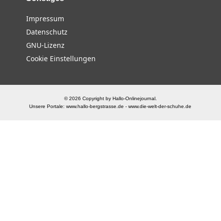
Impressum
Datenschutz
GNU-Lizenz
Cookie Einstellungen
© 2026 Copyright by Hallo-Onlinejournal.
Unsere Portale:
www.hallo-bergstrasse.de
-
www.die-welt-der-schuhe.de