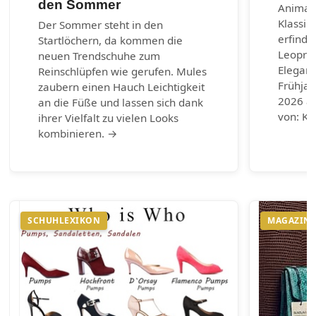
den Sommer
Animal-
Klassik
Der Sommer steht in den
erfinde
Startlöchern, da kommen die
Leoprin
neuen Trendschuhe zum
Eleganz
Reinschlüpfen wie gerufen. Mules
Frühja
zaubern einen Hauch Leichtigkeit
2026 au
an die Füße und lassen sich dank
von: Ku
ihrer Vielfalt zu vielen Looks
kombinieren. →
SCHUHLEXIKON
MAGAZIN