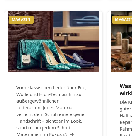
MAGAZIN
MAGAZIN
Was e
Vom klassischen Leder über Filz,
wirkl
Wolle und High-Tech bis hin zu
außergewöhnlichen
Die Mac
Lederarten: Jedes Material
guter S
verleiht dem Schuh eine eigene
Haltbark
Handschrift – sichtbar im Look,
Reparie
spürbar bei jedem Schritt.
Rahmen
Materialien im Fokus 👉 →
flexibel