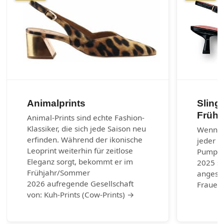
Animalprints
Sling
Frühj
Animal-Prints sind echte Fashion-
Klassiker, die sich jede Saison neu
Wenn es
erfinden. Während der ikonische
jeder G
Leoprint weiterhin für zeitlose
Pumps.
Eleganz sorgt, bekommt er im
2025 si
Frühjahr/Sommer
angesag
2026 aufregende Gesellschaft
Frauen 
von: Kuh-Prints (Cow-Prints) →