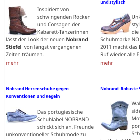
und stylisch
Inspiriert von
schwingenden Röcken
Unk
und Corsagen der
sty
Kabarett-Tänzerinnen
die
lässt der Look der neuen
Nobrand
Schuhmarke NO
Stiefel
von längst vergangenen
2011 macht das 
Zeiten träumen.
Ruf wieder alle E
mehr
mehr
Nobrand Herrenschuhe gegen
Nobrand: Robuste S
Konventionen und Regeln
Wal
sid
Das portugiesische
Mot
Schuhlabel NOBRAND
por
schickt sich an, Freunde
Sc
unkonventioneller Schuhmode zu