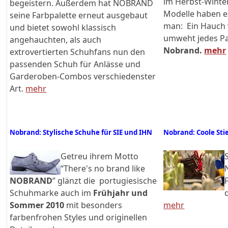
im Herbst-Winter
begeistern. Außerdem hat NOBRAND
Modelle haben es
seine Farbpalette erneut ausgebaut
man: Ein Hauch
und bietet sowohl klassisch
umweht jedes P
angehauchten, als auch
Nobrand.
mehr
extrovertierten Schuhfans nun den
passenden Schuh für Anlässe und
Garderoben-Combos verschiedenster
Art.
mehr
Nobrand: Stylische Schuhe für SIE und IHN
Nobrand: Coole Sti
Getreu ihrem Motto
“There's no brand like
NOBRAND
” glänzt die portugiesische
Schuhmarke auch im
Frühjahr und
Sommer 2010
mit besonders
mehr
farbenfrohen Styles und originellen