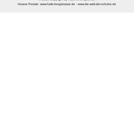
Unsere Portale:
www.hallo-bergstrasse.de
-
www.die-welt-der-schuhe.de