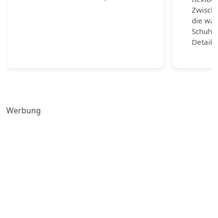
Zwische
die wah
Schuhm
Detail 
Werbung