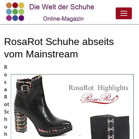
RosaRot Schuhe abseits
vom Mainstream
R
o
s
a
R
ot
Sc
h
u
h