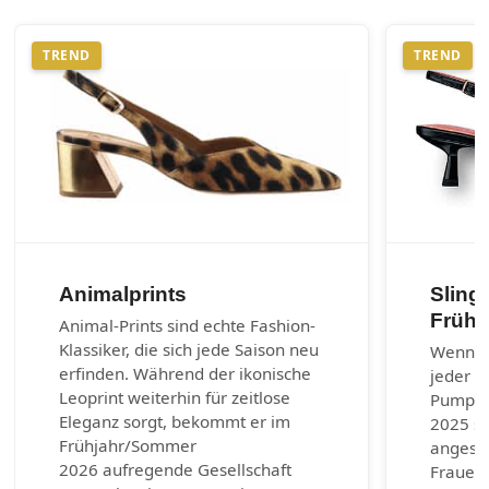
TREND
TREND
Animalprints
Sling
Frühj
Animal-Prints sind echte Fashion-
Klassiker, die sich jede Saison neu
Wenn es
erfinden. Während der ikonische
jeder G
Leoprint weiterhin für zeitlose
Pumps.
Eleganz sorgt, bekommt er im
2025 si
Frühjahr/Sommer
angesag
2026 aufregende Gesellschaft
Frauen 