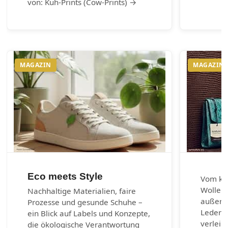
von: Kuh-Prints (Cow-Prints) →
MAGAZIN
MAGAZIN
Eco meets Style
Vom kla
Wolle u
Nachhaltige Materialien, faire
außerg
Prozesse und gesunde Schuhe –
Lederar
ein Blick auf Labels und Konzepte,
verleih
die ökologische Verantwortung