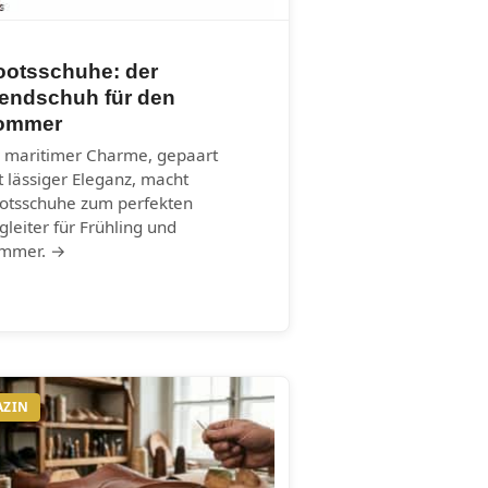
ootsschuhe: der
rendschuh für den
ommer
r maritimer Charme, gepaart
t lässiger Eleganz, macht
otsschuhe zum perfekten
gleiter für Frühling und
mmer. →
AZIN