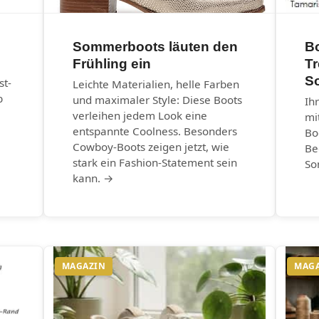
Sommerboots läuten den
B
Frühling ein
T
S
st-
Leichte Materialien, helle Farben
b
und maximaler Style: Diese Boots
Ih
verleihen jedem Look eine
mi
entspannte Coolness. Besonders
Bo
Cowboy-Boots zeigen jetzt, wie
Be
stark ein Fashion-Statement sein
So
kann. →
MAGAZIN
MAG