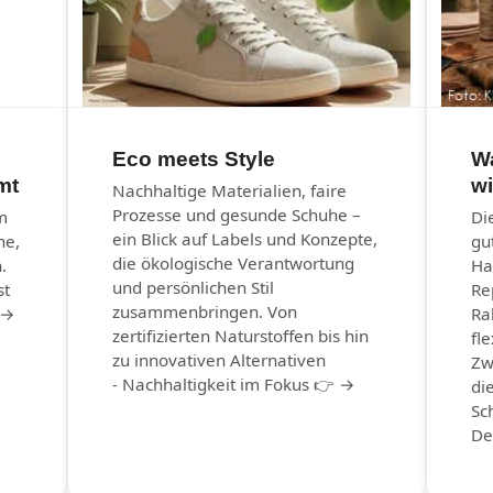
Eco meets Style
W
mt
wi
Nachhaltige Materialien, faire
Prozesse und gesunde Schuhe –
m
Di
ein Blick auf Labels und Konzepte,
he,
gu
die ökologische Verantwortung
.
Ha
und persönlichen Stil
st
Re
zusammenbringen. Von
 →
Ra
zertifizierten Naturstoffen bis hin
fle
zu innovativen Alternativen
Zw
- Nachhaltigkeit im Fokus 👉 →
di
Sc
De