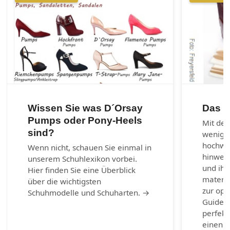
Wissen Sie was D´Orsay
Das 1
Pumps oder Pony-Heels
Mit den
sind?
wenig 
hochwer
Wenn nicht, schauen Sie einmal in
hinweg 
unserem Schuhlexikon vorbei.
und ihr
Hier finden Sie eine Überblick
materia
über die wichtigsten
zur opt
Schuhmodelle und Schuharten. →
Guide b
perfekt
einen g