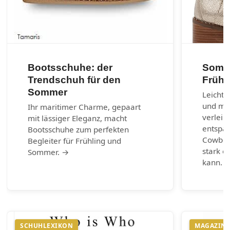
Bootsschuhe: der
Somme
Trendschuh für den
Frühl
Sommer
Leichte
und max
Ihr maritimer Charme, gepaart
verleih
mit lässiger Eleganz, macht
entspa
Bootsschuhe zum perfekten
Cowboy-
Begleiter für Frühling und
stark e
Sommer. →
kann. 
SCHUHLEXIKON
MAGAZIN