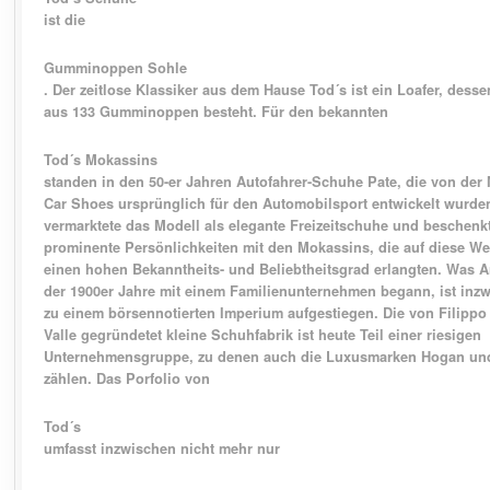
ist die
Gumminoppen Sohle
. Der zeitlose Klassiker aus dem Hause Tod´s ist ein Loafer, dess
aus 133 Gumminoppen besteht. Für den bekannten
Tod´s Mokassins
standen in den 50-er Jahren Autofahrer-Schuhe Pate, die von der
Car Shoes ursprünglich für den Automobilsport entwickelt wurde
vermarktete das Modell als elegante Freizeitschuhe und beschenk
prominente Persönlichkeiten mit den Mokassins, die auf diese We
einen hohen Bekanntheits- und Beliebtheitsgrad erlangten. Was 
der 1900er Jahre mit einem Familienunternehmen begann, ist inz
zu einem börsennotierten Imperium aufgestiegen. Die von Filippo
Valle gegründetet kleine Schuhfabrik ist heute Teil einer riesigen
Unternehmensgruppe, zu denen auch die Luxusmarken Hogan un
zählen. Das Porfolio von
Tod´s
umfasst inzwischen nicht mehr nur