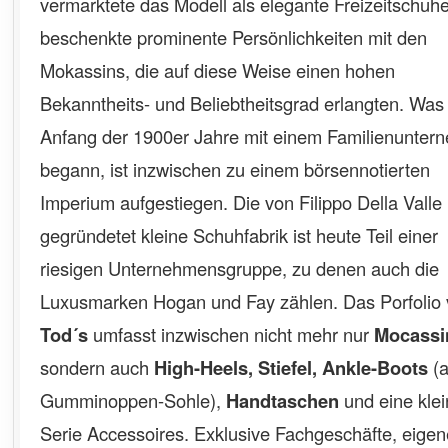
vermarktete das Modell als elegante Freizeitschuh
beschenkte prominente Persönlichkeiten mit den
Mokassins, die auf diese Weise einen hohen
Bekanntheits- und Beliebtheitsgrad erlangten. Was
Anfang der 1900er Jahre mit einem Familienunte
begann, ist inzwischen zu einem börsennotierten
Imperium aufgestiegen. Die von Filippo Della Valle
gegründetet kleine Schuhfabrik ist heute Teil einer
riesigen Unternehmensgruppe, zu denen auch die
Luxusmarken Hogan und Fay zählen. Das Porfolio
Tod´s
umfasst inzwischen nicht mehr nur
Mocassi
sondern auch
High-Heels, Stiefel, Ankle-Boots
(a
Gumminoppen-Sohle),
Handtaschen
und eine kle
Serie Accessoires. Exklusive Fachgeschäfte, eige