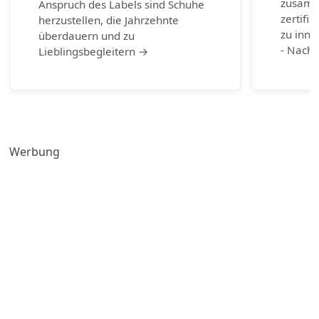
zusamm
Anspruch des Labels sind Schuhe
zertifiz
herzustellen, die Jahrzehnte
zu inno
überdauern und zu
- Nachh
Lieblingsbegleitern →
Werbung