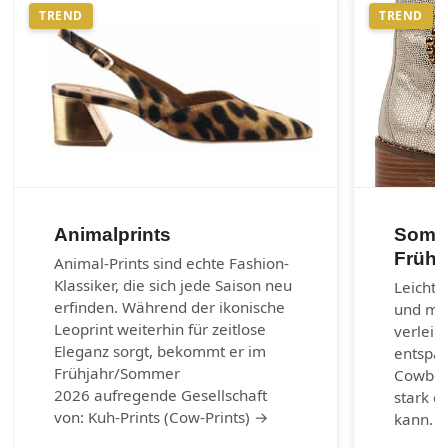
TREND
TREND
Animalprints
Somme
Frühl
Animal-Prints sind echte Fashion-
Klassiker, die sich jede Saison neu
Leichte
erfinden. Während der ikonische
und max
Leoprint weiterhin für zeitlose
verleih
Eleganz sorgt, bekommt er im
entspa
Frühjahr/Sommer
Cowboy-
2026 aufregende Gesellschaft
stark e
von: Kuh-Prints (Cow-Prints) →
kann. 