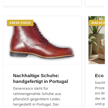
GREEN SHOES
MAGAZIN
Nachhaltige Schuhe:
Eco m
handgefertigt in Portugal
Nachhal
Prozes
Desenrasco steht für
ein Bli
rahmengenähte Schuhe aus
die öko
pflanzlich gegerbtem Leder,
und per
hergestellt in Portugal. Der