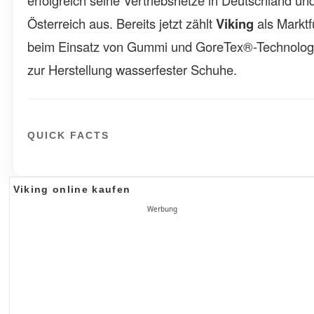
erfolgreich seine Vertriebsnetze in Deutschland un
Österreich aus. Bereits jetzt zählt
Viking
als Marktf
beim Einsatz von Gummi und GoreTex®-Technolog
zur Herstellung wasserfester Schuhe.
QUICK FACTS
Viking online kaufen
Werbung