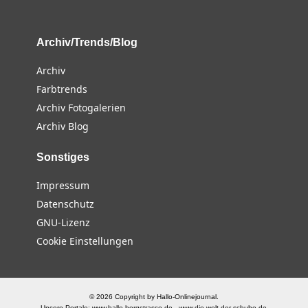
Archiv/Trends/Blog
Archiv
Farbtrends
Archiv Fotogalerien
Archiv Blog
Sonstiges
Impressum
Datenschutz
GNU-Lizenz
Cookie Einstellungen
© 2026 Copyright by Hallo-Onlinejournal.
Unsere Portale:
www.hallo-bergstrasse.de
-
www.die-welt-der-schuhe.de